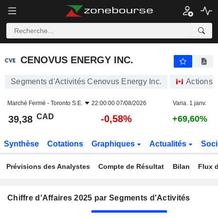
CENOVUS ENERGY INC.
39,38
$
-0,58%
CENOVUS ENERGY INC.
Segments d'Activités Cenovus Energy Inc.
Actions
Marché Fermé -
Toronto S.E.
22:00:00 07/08/2026
Varia. 1 janv.
CAD
-0,58%
39,38
+69,60%
Synthèse
Cotations
Graphiques
Actualités
Soci
Prévisions des Analystes
Compte de Résultat
Bilan
Flux d
Chiffre d'Affaires 2025 par Segments d'Activités