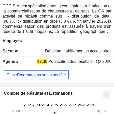
CCC S.A. est spécialisé dans la conception, la fabrication et
la commercialisation de chaussures et de sacs. Le CA par
activité se répartit comme suit : - distribution de détail
(96,7%) ; - distribution en gros (3,3%). A fin janvier 2025, la
commercialisation des produits est assurée à travers d'un
réseau de 1 038 magasins. La répartition géographique du
CA est la suivante : Pologne (57,1%), Roumanie (8,6%),
Employés
-
République Tchèque (6,7%), Hongrie (4,5%), Slovaquie
(3,8%), Bulgarie (3%), Grèce (2,9%), Allemagne (2,4%),
Secteur
Détaillant habillement et accessoires
Croatie (2,2%), Ukraine (2,1%), Italie (1,3%), Slovénie (1%),
Lituanie (1%), Autriche (0,8%), Lettonie (0,7%), France
Agenda
17:30
Publication des résultats - Q2 2026
(0,4%), Suisse (0,4%), Serbie (0,4%), Suède (0,3%),
Espagne (0,2%) et Estonie (0,2%).
Plus d'informations sur la société
Compte de Résultat et Estimations