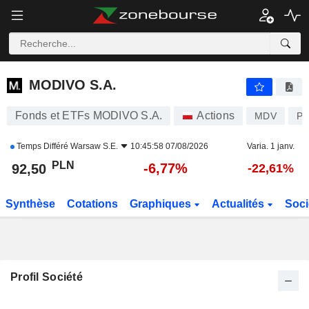
MODIVO S.A.
92,50
zł
-6,77%
MODIVO S.A.
Fonds et ETFs MODIVO S.A.
Actions
MDV
PL
Temps Différé
Warsaw S.E.
10:45:58 07/08/2026
Varia. 1 janv.
PLN
-6,77%
92,50
-22,61%
Synthèse
Cotations
Graphiques
Actualités
Soci
Profil Société