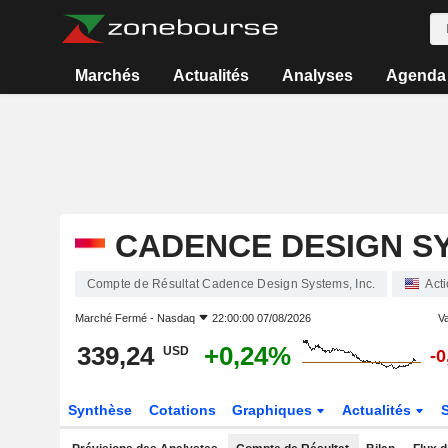
Marchés
Actualités
Analyses
Agenda
CADENCE DESIGN SY
Compte de Résultat Cadence Design Systems, Inc.
Act
Marché Fermé -
Nasdaq
22:00:00 07/08/2026
Va
339,24
+0,24%
USD
-
Synthèse
Cotations
Graphiques
Actualités