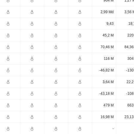
964 M
1,27 
2,99 Md
3,56 
9,43
18,
45,2 M
220
70,46 M
84,36
116 M
304
-46,82 M
-130
3,64 M
22,2
-43,18 M
-108
479 M
663
16,98 M
23,13
-