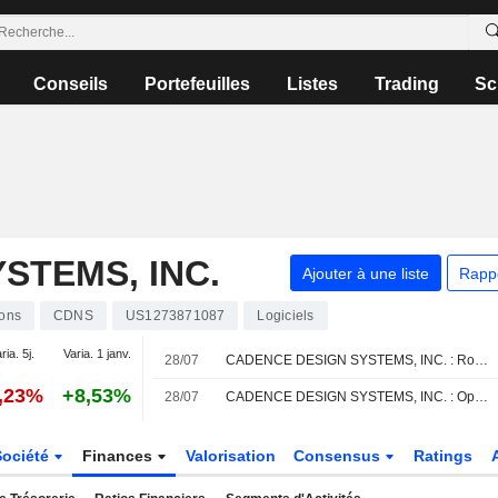
Conseils
Portefeuilles
Listes
Trading
Sc
STEMS, INC.
Ajouter à une liste
Rapp
ions
CDNS
US1273871087
Logiciels
ria. 5j.
Varia. 1 janv.
28/07
CADENCE DESIGN SYSTEMS, INC. : Rothschild & Co Redburn toujours à l'achat
0,23%
+8,53%
28/07
CADENCE DESIGN SYSTEMS, INC. : Oppenheimer maintient sa recommandation neutre
Société
Finances
Valorisation
Consensus
Ratings