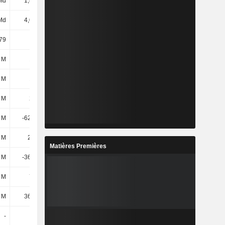
Md
1,48 Md
1,65 Md
1,98 Md
Md
4,09 Md
4,64 Md
5,3 Md
79
18,78
24,38
27,14
 M
172 M
332 M
201 M
 M
105 M
137 M
147 M
 M
277 M
469 M
347 M
 M
-62,41 M
-136 M
39,88 M
 M
25,9 M
6,88 M
26,16 M
Matières Premières
 M
-36,51 M
-129 M
66,05 M
 M
794 M
858 M
1,02 Md
 M
36,18 M
76,1 M
117 M
-
-
-
-