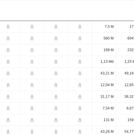
7,5 M
17
560 M
604
189 M
232
1,13 Md
1,25 
43,21 M
49,16
12,04 M
12,85
31,17 M
36,32
7,54 M
8,67
131 M
159
43,26 M
54,77