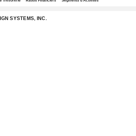
e Trésorerie
Ratios Financiers
Segments d'Activités
IGN SYSTEMS, INC.