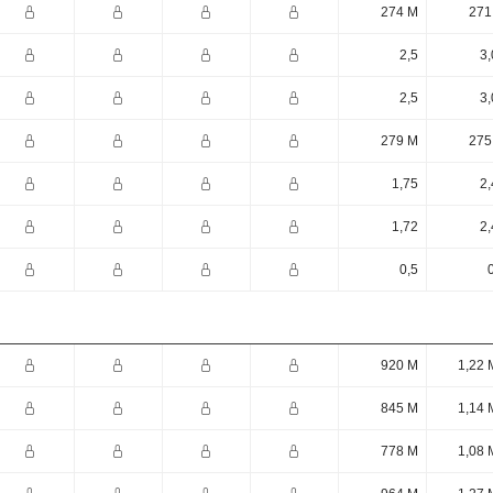
274 M
271
2,5
3,
2,5
3,
279 M
275
1,75
2,
1,72
2,
0,5
920 M
1,22 
845 M
1,14 
778 M
1,08 