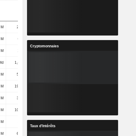
 M
21,7 M
23,2 M
15,2 M
 M
690 M
757 M
803 M
Cryptomonnaies
 M
230 M
268 M
283 M
Md
1,44 Md
1,55 Md
1,77 Md
 M
56,8 M
61,83 M
70,85 M
 M
19,01 M
21,9 M
24,96 M
 M
37,8 M
39,93 M
45,89 M
 M
10,23 M
14,55 M
17,71 M
 M
195 M
242 M
278 M
Taux d'Intérêts
 M
66,3 M
77,2 M
87,15 M