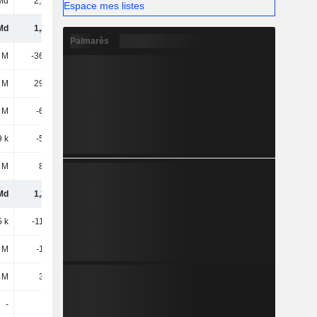
Md
2,38 Md
2,6 Md
2,89 Md
Espace mes listes
Md
1,27 Md
1,39 Md
1,68 Md
Palmarès
 M
-36,18 M
-76 M
-117 M
 M
29,64 M
62,48 M
102 M
 M
-6,55 M
-13,52 M
-14,96 M
9 k
-5,49 M
-965 k
-36,09 M
6 M
8,14 M
-1,2 M
-2,07 M
Md
1,27 Md
1,37 Md
1,63 Md
5 k
-11,01 M
-23,76 M
-29,19 M
1 M
-12,1 M
-14,6 M
-30,5 M
3 M
34,6 M
60,74 M
71,62 M
-
-
-
11,5 M