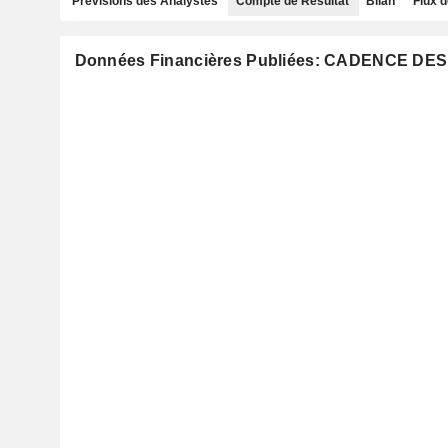
Prévisions des Analystes
Compte de Résultat
Bilan
Flux d
Données Financières Publiées: CADENCE DES