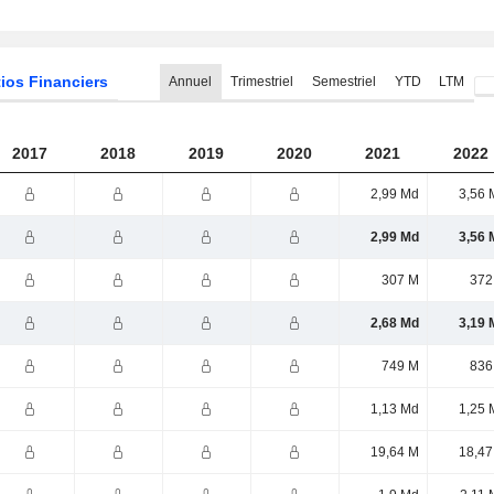
ios Financiers
Annuel
Trimestriel
Semestriel
YTD
LTM
2017
2018
2019
2020
2021
2022
2,99 Md
3,56 
2,99 Md
3,56 
307 M
372
2,68 Md
3,19 
749 M
836
1,13 Md
1,25 
19,64 M
18,47