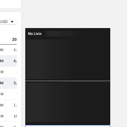
USD
Ma Liste
2023
2024
2025
Md
4,09 Md
4,64 Md
5,3 Md
Md
4,09 Md
4,64 Md
5,3 Md
 M
435 M
648 M
722 M
Md
3,65 Md
3,99 Md
4,57 Md
 M
921 M
1,03 Md
1,09 Md
Md
1,44 Md
1,55 Md
1,77 Md
 M
18,16 M
30,38 M
39,94 M