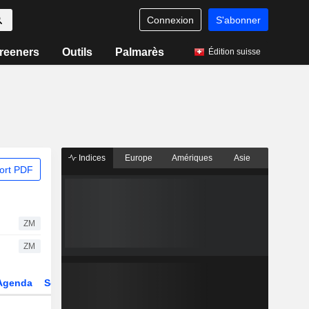
Connexion
S'abonner
reeners
Outils
Palmarès
Édition suisse
Indices
Europe
Amériques
Asie
ort PDF
ZM
ZM
Agenda
Secteur
Dérivés
Fonds et ETFs