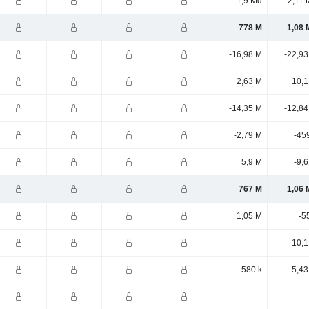
1,9 Md
2,11 
778 M
1,08 
-16,98 M
-22,93
2,63 M
10,1
-14,35 M
-12,84
-2,79 M
-45
5,9 M
-9,
767 M
1,06 
1,05 M
-5
-
-10,
580 k
-5,4
-