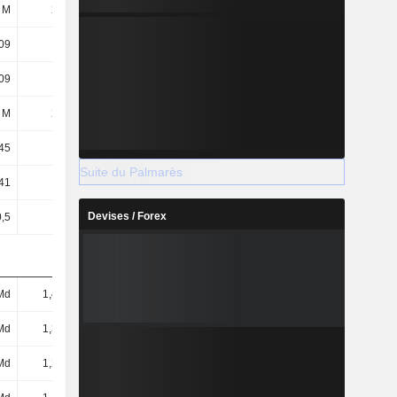
 M
269 M
271 M
271 M
09
3,82
3,85
4,06
09
3,82
3,85
4,06
 M
273 M
274 M
273 M
45
2,95
3,17
3,75
Suite du Palmarès
41
2,91
3,13
3,72
Devises / Forex
0,5
0,5
0,5
0,5
Md
1,42 Md
1,59 Md
1,91 Md
Md
1,34 Md
1,48 Md
1,79 Md
Md
1,27 Md
1,39 Md
1,68 Md