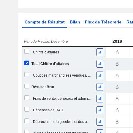
Compte de Résultat
Bilan
Flux de Trésorerie
Rat
2016
Période Fiscale: Décembre
Chiffre d'affaires
Total Chiffre d'affaires
Coût des marchandises vendues, total
Résultat Brut
Frais de vente, généraux et administratifs, total
Dépenses de R&D
Dépréciation du goodwill et des actifs intangibles