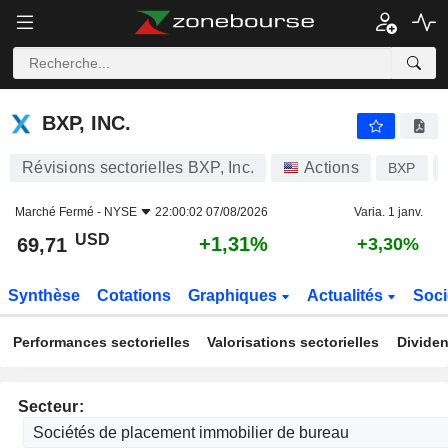
BXP, INC.
69,71
$
+1,31%
BXP, INC.
Révisions sectorielles BXP, Inc.
Actions
BXP
Marché Fermé -
NYSE
22:00:02 07/08/2026
Varia. 1 janv.
USD
+1,31%
69,71
+3,30%
Synthèse
Cotations
Graphiques
Actualités
Soci
Performances sectorielles
Valorisations sectorielles
Dividen
Secteur: