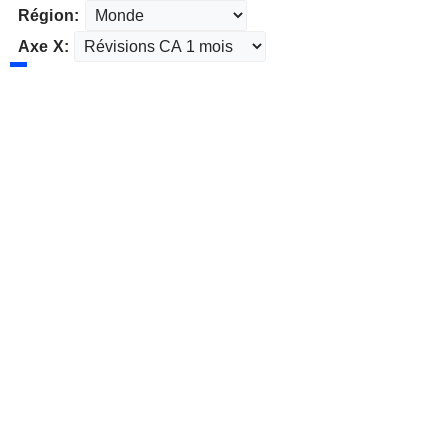
Région:
Axe X: