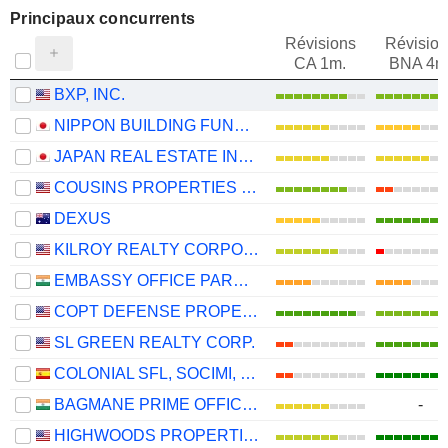
Principaux concurrents
Révisions
Révision
CA 1m.
BNA 4m
BXP, INC.
NIPPON BUILDING FUND INC.
JAPAN REAL ESTATE INVESTMENT CORPORATION
COUSINS PROPERTIES INCORPORATED
DEXUS
KILROY REALTY CORPORATION
EMBASSY OFFICE PARKS REIT
COPT DEFENSE PROPERTIES
SL GREEN REALTY CORP.
COLONIAL SFL, SOCIMI, S.A.
BAGMANE PRIME OFFICE REIT
-
HIGHWOODS PROPERTIES, INC.