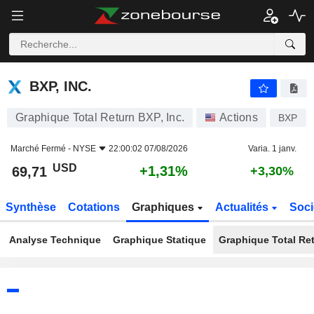
BXP, INC.
69,71
$
+1,31%
BXP, INC.
Graphique Total Return BXP, Inc.
Actions
BXP
Marché Fermé -
NYSE
22:00:02 07/08/2026
Varia. 1 janv.
USD
+1,31%
69,71
+3,30%
Synthèse
Cotations
Graphiques
Actualités
Soci
Analyse Technique
Graphique Statique
Graphique Total Re