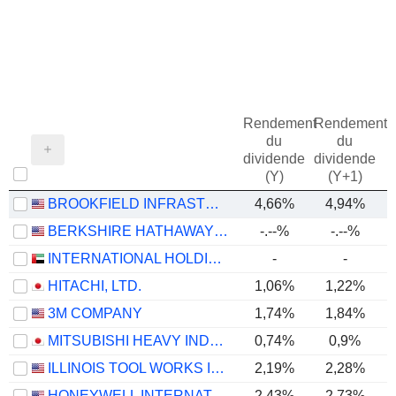
Rendement
Rendement
du
du
dividende
dividende
(Y)
(Y+1)
BROOKFIELD INFRASTRUCTURE PARTNERS L.P.
4,66%
4,94%
BERKSHIRE HATHAWAY INC.
-.--%
-.--%
INTERNATIONAL HOLDING COMPANY
-
-
HITACHI, LTD.
1,06%
1,22%
3M COMPANY
1,74%
1,84%
MITSUBISHI HEAVY INDUSTRIES, LTD.
0,74%
0,9%
ILLINOIS TOOL WORKS INC.
2,19%
2,28%
HONEYWELL INTERNATIONAL INC.
2,43%
2,73%