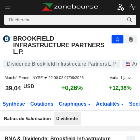
BROOKFIELD INFRASTRUCTURE PARTNERS L.P.
39,04
$
+0,26%
BROOKFIELD
INFRASTRUCTURE PARTNERS
L.P.
Dividende Brookfield Infrastructure Partners L.P.
Act
Marché Fermé -
NYSE
22:00:03 07/08/2026
Varia. 1 janv.
USD
+0,26%
39,04
+12,38%
Synthèse
Cotations
Graphiques
Actualités
Soci
Ratios de Valorisation
Dividende
BNA & Dividende: Brookfield Infrastructure