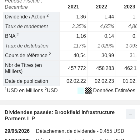
Période Fiscale :
2021
2022
2023
Décembre
2
Dividende / Action
1,36
1,44
1,5
Taux de rendement
3,35%
4,65%
4,86
2
BNA
1,16
0,14
0,1
Taux de distribution
117%
1 029%
1 093
2
Cours de référence
40,54
30,99
31,4
Nbr de Titres (en
457 772
458 283
462 15
Milliers)
Date de publication
02.02.22
02.02.23
01.02.2
1
2
USD en Millions
USD
Données Estimées
Dividendes passés: Brookfield Infrastructure
Partners L.P.
29/05/2026
Détachement de dividende - 0.455 USD