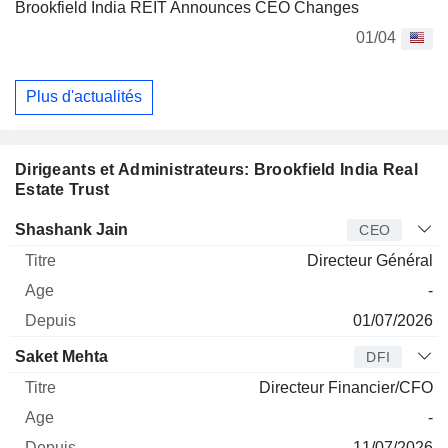
Brookfield India REIT Announces CEO Changes
01/04
Plus d'actualités
Dirigeants et Administrateurs: Brookfield India Real
Estate Trust
Dirigeant
Titre
Age
Depuis
Shashank Jain
CEO
Directeur Général
-
01/07/2026
Saket Mehta
DFI
Directeur Financier/CFO
-
11/07/2026