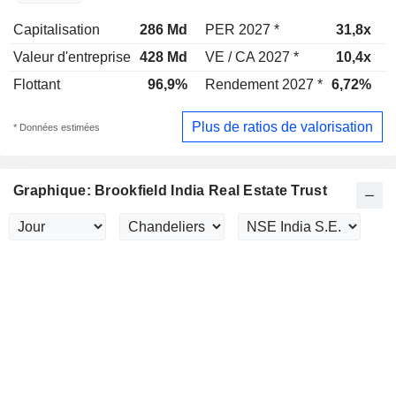
Capitalisation
286 Md
PER 2027 *
31,8x
Valeur d'entreprise
428 Md
VE / CA 2027 *
10,4x
V
Flottant
96,9%
Rendement 2027 *
6,72%
Plus de ratios de valorisation
* Données estimées
Graphique: Brookfield India Real Estate Trust