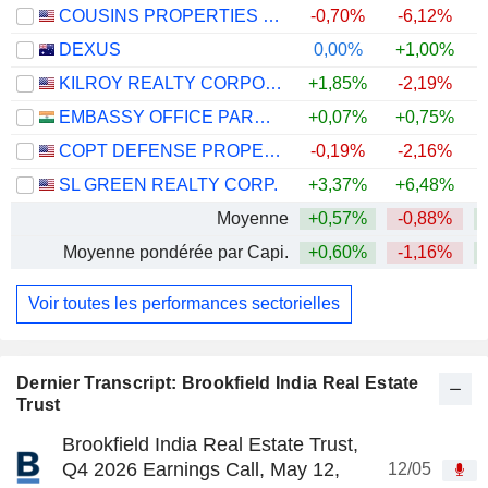
COUSINS PROPERTIES INCORPORATED
-0,70%
-6,12%
+
DEXUS
0,00%
+1,00%
KILROY REALTY CORPORATION
+1,85%
-2,19%
EMBASSY OFFICE PARKS REIT
+0,07%
+0,75%
+
COPT DEFENSE PROPERTIES
-0,19%
-2,16%
+
SL GREEN REALTY CORP.
+3,37%
+6,48%
Moyenne
+0,57%
-0,88%
Moyenne pondérée par Capi.
+0,60%
-1,16%
Voir toutes les performances sectorielles
Dernier Transcript: Brookfield India Real Estate
Trust
Brookfield India Real Estate Trust,
Q4 2026 Earnings Call, May 12,
12/05