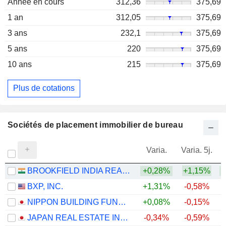
Année en cours
312,36
375,69
1 an
312,05
375,69
3 ans
232,1
375,69
5 ans
220
375,69
10 ans
215
375,69
Plus de cotations
Sociétés de placement immobilier de bureau
Varia.
Varia. 5j.
BROOKFIELD INDIA REAL ESTATE TRUST
+0,28%
+1,15%
+
BXP, INC.
+1,31%
-0,58%
+
NIPPON BUILDING FUND INC.
+0,08%
-0,15%
JAPAN REAL ESTATE INVESTMENT CORPORATION
-0,34%
-0,59%