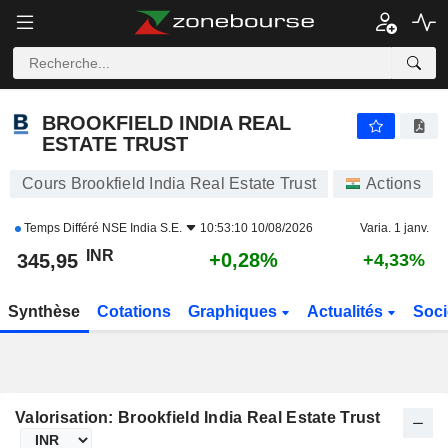
BROOKFIELD INDIA REAL ESTATE TRUST
345,95
₹
+0,28%
BROOKFIELD INDIA REAL
ESTATE TRUST
Cours Brookfield India Real Estate Trust
Actions
Temps Différé
NSE India S.E.
10:53:10 10/08/2026
Varia. 1 janv.
INR
+0,28%
345,95
+4,33%
Synthèse
Cotations
Graphiques
Actualités
Soci
Valorisation: Brookfield India Real Estate Trust