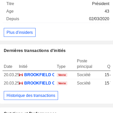
Président
43
02/03/2020
Plus d'insiders
Dernières transactions d'initiés
Poste
Date
Initié
Type
principal
Qua
20.03.25
BROOKFIELD CORP.
Société
15 4
Vente
20.03.25
BROOKFIELD CORP.
Société
15 7
Vente
Historique des transactions