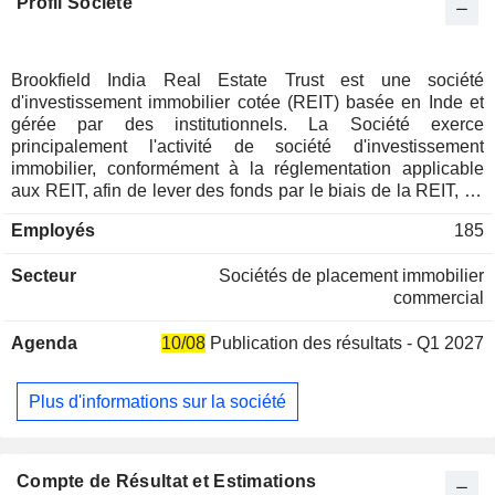
Profil Société
Brookfield India Real Estate Trust est une société
d'investissement immobilier cotée (REIT) basée en Inde et
gérée par des institutionnels. La Société exerce
principalement l'activité de société d'investissement
immobilier, conformément à la réglementation applicable
aux REIT, afin de lever des fonds par le biais de la REIT, de
réaliser des investissements conformément à cette
Employés
185
réglementation et à la stratégie d'investissement, et de
mener les activités nécessaires à l'exploitation de la REIT, y
Secteur
Sociétés de placement immobilier
compris les questions connexes et accessoires. Son
commercial
portefeuille comprend plus de 29,0 millions de pieds carrés
(MSF) de surface locative totale, dont 24,5 MSF de surface
Agenda
10/08
Publication des résultats - Q1 2027
en exploitation, 0,6 MSF de surface en construction et 3,9
MSF de potentiel de développement futur. Les actifs de la
société comprennent Downtown Powai, Candor TechSpace,
Plus d'informations sur la société
Secteur 48, Candor TechSpace, Secteur 21, Candor
TechSpace, Secteur 62, et d’autres. Elle possède environ 10
parcs de bureaux intégrés situés dans diverses régions de
l’Inde. Brookprop Management Services Private Limited agit
Compte de Résultat et Estimations