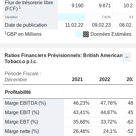
Flux de trésorerie libre
9 190
9 871
10 25
1
(FCF)
Variation
-
7,41%
3,8
Date de publication
11.02.22
09.02.23
08.02.2
1
GBP en Millions
Données Estimées
Ratios Financiers Prévisionnels: British American
Tobacco p.l.c.
Période Fiscale :
2021
2022
202
Décembre
Profitabilité
Marge EBITDA (%)
46,23%
47,76%
48,
Marge EBIT (%)
43,41%
44,87%
45,
Marge EBT (%)
35,68%
33,72%
-62
Marge nette (%)
26,48%
24,1%
-52