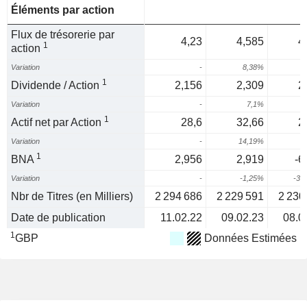
Éléments par action
Flux de trésorerie par
4,23
4,585
4
1
action
Variation
-
8,38%
1
Dividende / Action
2,156
2,309
2
Variation
-
7,1%
1
Actif net par Action
28,6
32,66
2
Variation
-
14,19%
-
1
BNA
2,956
2,919
-6
Variation
-
-1,25%
-32
Nbr de Titres (en Milliers)
2 294 686
2 229 591
2 230
Date de publication
11.02.22
09.02.23
08.0
1
GBP
Données Estimées