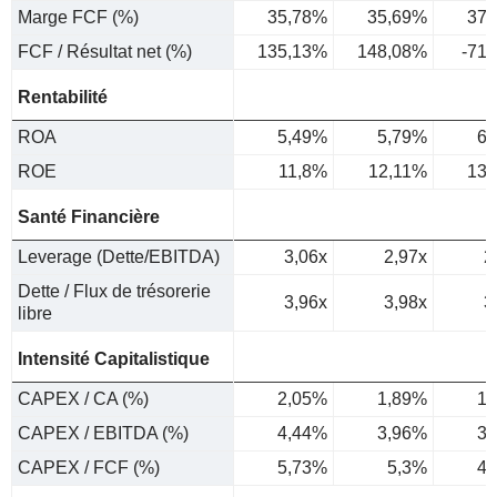
Marge FCF (%)
35,78%
35,69%
37,
FCF / Résultat net (%)
135,13%
148,08%
-71
Rentabilité
ROA
5,49%
5,79%
6,
ROE
11,8%
12,11%
13,
Santé Financière
Leverage (Dette/EBITDA)
3,06x
2,97x
2
Dette / Flux de trésorerie
3,96x
3,98x
3
libre
Intensité Capitalistique
CAPEX / CA (%)
2,05%
1,89%
1,
CAPEX / EBITDA (%)
4,44%
3,96%
3,
CAPEX / FCF (%)
5,73%
5,3%
4,