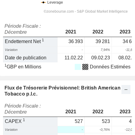
Période Fiscale :
2021
2022
2023
Décembre
1
Endettement Net
36 393
39 281
34 64
Variation
-
7,94%
-11,8
Date de publication
11.02.22
09.02.23
08.02.2
1
GBP en Millions
Données Estimées
Flux de Trésorerie Prévisionnel: British American
Tobacco p.l.c.
Période Fiscale :
2021
2022
2023
Décembre
1
CAPEX
527
523
46
Variation
-
-0,76%
-12,0