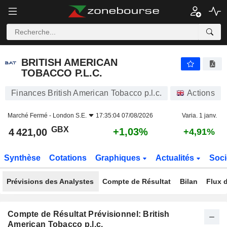
BRITISH AMERICAN TOBACCO P.L.C.
4 421,00
p
+1,03%
BRITISH AMERICAN
TOBACCO P.L.C.
Finances British American Tobacco p.l.c.
Actions
Marché Fermé -
London S.E.
17:35:04 07/08/2026
Varia. 1 janv.
GBX
+1,03%
4 421,00
+4,91%
Synthèse
Cotations
Graphiques
Actualités
Soci
Prévisions des Analystes
Compte de Résultat
Bilan
Flux d
Compte de Résultat Prévisionnel: British
American Tobacco p.l.c.