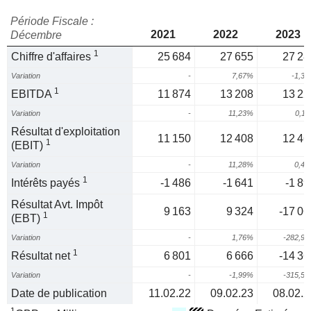
Période Fiscale :
2021
2022
2023
Décembre
1
Chiffre d'affaires
25 684
27 655
27 28
Variation
-
7,67%
-1,3
1
EBITDA
11 874
13 208
13 22
Variation
-
11,23%
0,1
Résultat d'exploitation
11 150
12 408
12 46
1
(EBIT)
Variation
-
11,28%
0,4
1
Intérêts payés
-1 486
-1 641
-1 89
Résultat Avt. Impôt
9 163
9 324
-17 06
1
(EBT)
Variation
-
1,76%
-282,9
1
Résultat net
6 801
6 666
-14 36
Variation
-
-1,99%
-315,5
Date de publication
11.02.22
09.02.23
08.02.2