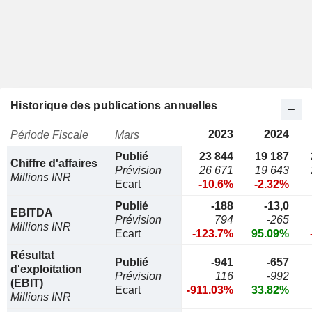
Historique des publications annuelles
2023
2024
Période Fiscale
Mars
Publié
23 844
19 187
Chiffre d'affaires
Prévision
26 671
19 643
Millions INR
Ecart
-10.6%
-2.32%
Publié
-188
-13,0
EBITDA
Prévision
794
-265
Millions INR
Ecart
-123.7%
95.09%
Résultat
Publié
-941
-657
d'exploitation
Prévision
116
-992
(EBIT)
Ecart
-911.03%
33.82%
Millions INR