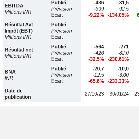
Publié
-436
-31,5
EBITDA
Prévision
-399
92,5
Millions INR
Ecart
-9.22%
-134.05%
Résultat Avt.
Publié
Impôt (EBT)
Prévision
Millions INR
Ecart
Publié
-564
-271
Résultat net
Prévision
-426
-82,0
Millions INR
Ecart
-32.5%
-230.61%
Publié
-20,7
-10,0
BNA
Prévision
-12,5
-3,00
INR
Ecart
-65.6%
-233.33%
Date de
27/10/23
30/01/24
2
publication