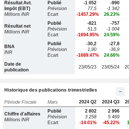
Résultat Avt.
Publié
-1 052
-990
Impôt (EBT)
Prévision
77,5
-1 342
Millions INR
Ecart
-1457.29%
26.23%
Publié
-821
-757
Résultat net
Prévision
51,5
-1 004
Millions INR
Ecart
-1694.95%
24.59%
Publié
-30,2
-27,8
BNA
Prévision
1,90
-36,9
INR
Ecart
-1689.47%
24.66%
Date de
23/05/23
23/05/24
2
publication
Historique des publications trimestrielles
2024 Q2
2024 Q3
2
Période Fiscale
Mars
Publié
2 802
2 996
Chiffre d'affaires
Prévision
3 258
5 469
Millions INR
Ecart
-14.01%
-45.22%