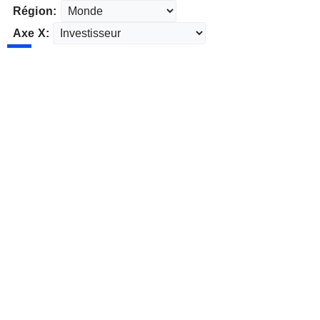
Région:
Axe X: