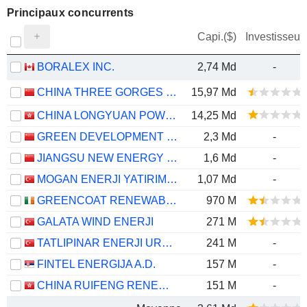
Principaux concurrents
Capi.($)
Investisseur
BORALEX INC.
2,74 Md
-
CHINA THREE GORGES RENEWABLES (GROUP) CO.,LTD.
15,97 Md
CHINA LONGYUAN POWER GROUP CORPORATION LIMITED
14,25 Md
GREEN DEVELOPMENT ELECTRICITY GROUP OF TIANJIN CO., LTD.
2,3 Md
-
JIANGSU NEW ENERGY DEVELOPMENT CO., LTD.
1,6 Md
-
MOGAN ENERJI YATIRIM HOLDING ANONIM SIRKETI
1,07 Md
-
GREENCOAT RENEWABLES PLC
970 M
GALATA WIND ENERJI
271 M
TATLIPINAR ENERJI URETIM
241 M
-
FINTEL ENERGIJA A.D.
157 M
-
CHINA RUIFENG RENEWABLE ENERGY HOLDINGS LIMITED
151 M
-