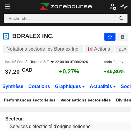
BORALEX INC.
37,20
$
+0,27%
BORALEX INC.
Notations sectorielles Boralex Inc.
Actions
BLX
Marché Fermé -
Toronto S.E.
22:00:00 07/08/2026
Varia. 1 janv.
CAD
+0,27%
37,20
+46,86%
Synthèse
Cotations
Graphiques
Actualités
Soci
Performances sectorielles
Valorisations sectorielles
Dividen
Secteur: