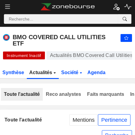
BMO COVERED CALL UTILITIES ETF
12,38
$
+0,24%
BMO COVERED CALL UTILITIES
ETF
Actualités BMO Covered Call Utilities
Instrument Inactif
Synthèse
Actualités
Société
Agenda
Toute l'actualité
Reco analystes
Faits marquants
In
Mentions
Pertinence
Toute l'actualité