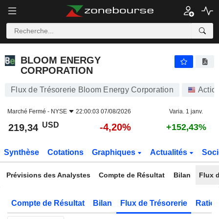
BLOOM ENERGY CORPORATION
219,34
$
-4,20%
BLOOM ENERGY
CORPORATION
Flux de Trésorerie Bloom Energy Corporation
Actio
Marché Fermé -
NYSE
22:00:03 07/08/2026
Varia. 1 janv.
USD
-4,20%
219,34
+152,43%
Synthèse
Cotations
Graphiques
Actualités
Soci
Prévisions des Analystes
Compte de Résultat
Bilan
Flux d
Compte de Résultat
Bilan
Flux de Trésorerie
Ratios