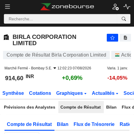
BIRLA CORPORATION LIMITED
914,60
₹
+0,69%
BIRLA CORPORATION
LIMITED
Compte de Résultat Birla Corporation Limited
Actio
Marché Fermé -
Bombay S.E.
12:02:23 07/08/2026
Varia. 1 janv.
INR
+0,69%
914,60
-14,05%
Synthèse
Cotations
Graphiques
Actualités
Soci
Prévisions des Analystes
Compte de Résultat
Bilan
Flux d
Compte de Résultat
Bilan
Flux de Trésorerie
Ratios