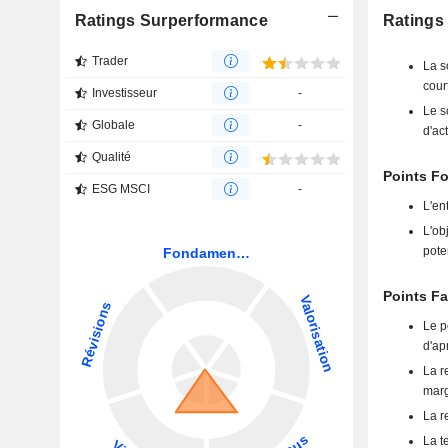
Ratings Surperformance
Ratings
Trader
La s
cour
Investisseur
-
Le s
Globale
-
d'ac
Qualité
Points Fo
ESG MSCI
-
L'en
L'ob
pote
Points Fa
Le p
d'ap
La r
marg
La r
La t