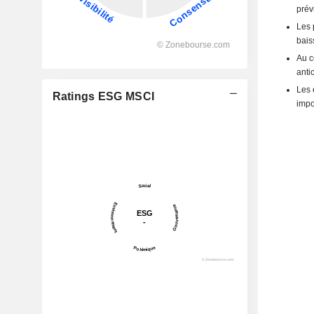
prév
Les 
bais
Au c
anti
Les 
Ratings ESG MSCI
impo