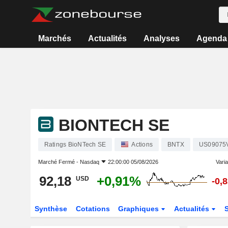
Marchés
Actualités
Analyses
Agenda
BIONTECH SE
Ratings BioNTech SE
Actions
BNTX
US09075
Marché Fermé -
Nasdaq
22:00:00 05/08/2026
Varia
92,18
+0,91%
USD
-0,
Synthèse
Cotations
Graphiques
Actualités