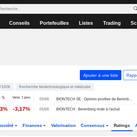
Conseils
Portefeuilles
Listes
Trading
Sc
Ajouter à une liste
Rapp
V1026
Recherche biotechnologique et médicale
. 5j.
Varia. 1 janv.
05/08
BIONTECH SE : Opinion positive de Berenberg Bank
83%
-3,17%
05/08
BIONTECH : Berenberg reste à l'achat
Société
Finances
Valorisation
Consensus
Ratings