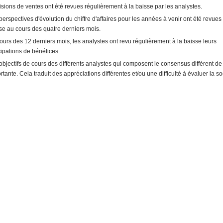
isions de ventes ont été revues régulièrement à la baisse par les analystes.
perspectives d'évolution du chiffre d'affaires pour les années à venir ont été revues 
se au cours des quatre derniers mois.
ours des 12 derniers mois, les analystes ont revu régulièrement à la baisse leurs
cipations de bénéfices.
objectifs de cours des différents analystes qui composent le consensus diffèrent d
rtante. Cela traduit des appréciations différentes et/ou une difficulté à évaluer la so