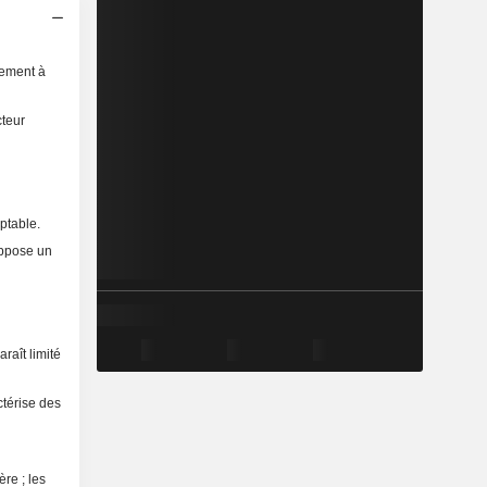
sement à
cteur
ptable.
uppose un
raît limité
ctérise des
re ; les