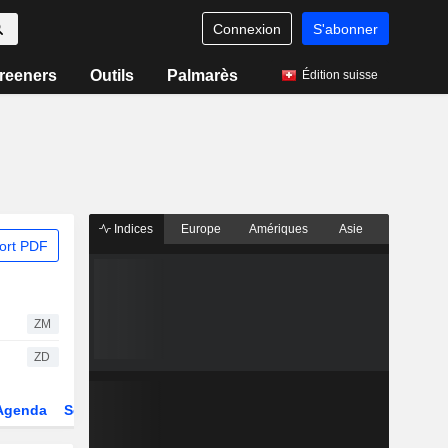
Connexion
S'abonner
reeners
Outils
Palmarès
Édition suisse
Indices
Europe
Amériques
Asie
ort PDF
ZM
ZD
Agenda
Secteur
Dérivés
Fonds et ETFs