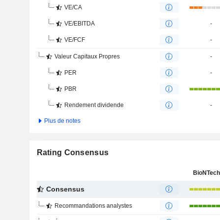
VE/CA
VE/EBITDA
-
VE/FCF
-
Valeur Capitaux Propres
-
PER
-
PBR
Rendement dividende
-
Plus de notes
Rating Consensus
BioNTech
Consensus
Recommandations analystes