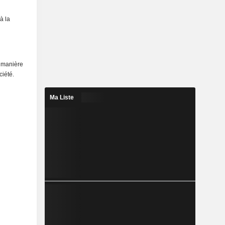
à la
e manière
ciété.
Ma Liste