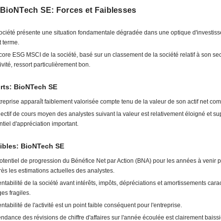
 BioNTech SE: Forces et Faiblesses
ociété présente une situation fondamentale dégradée dans une optique d'investis
t terme.
core ESG MSCI de la société, basé sur un classement de la société relatif à son se
tivité, ressort particulièrement bon.
rts: BioNTech SE
treprise apparaît faiblement valorisée compte tenu de la valeur de son actif net com
jectif de cours moyen des analystes suivant la valeur est relativement éloigné et s
ntiel d'appréciation important.
ibles: BioNTech SE
otentiel de progression du Bénéfice Net par Action (BNA) pour les années à venir pa
rès les estimations actuelles des analystes.
entabilité de la société avant intérêts, impôts, dépréciations et amortissements cara
es fragiles.
entabilité de l'activité est un point faible conséquent pour l'entreprise.
endance des révisions de chiffre d'affaires sur l'année écoulée est clairement baissiè