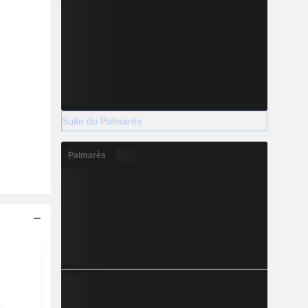
Suite du Palmarès
Palmarès