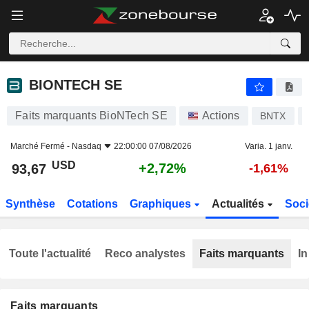
BIONTECH SE
93,67
$
+2,72%
BIONTECH SE
Faits marquants BioNTech SE
Actions
BNTX
Marché Fermé -
Nasdaq
22:00:00 07/08/2026
Varia. 1 janv.
USD
+2,72%
93,67
-1,61%
Synthèse
Cotations
Graphiques
Actualités
Soci
Toute l'actualité
Reco analystes
Faits marquants
In
Faits marquants