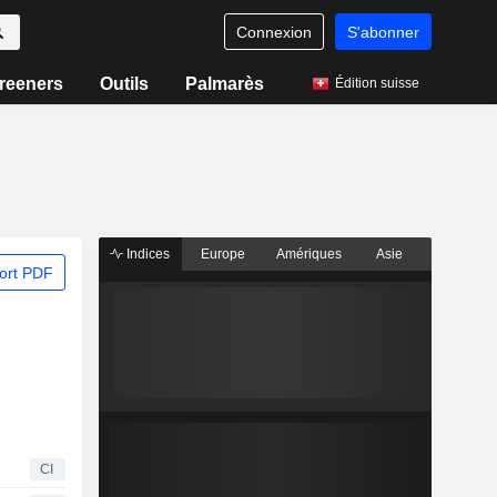
Connexion
S'abonner
reeners
Outils
Palmarès
Édition suisse
Indices
Europe
Amériques
Asie
ort PDF
CI