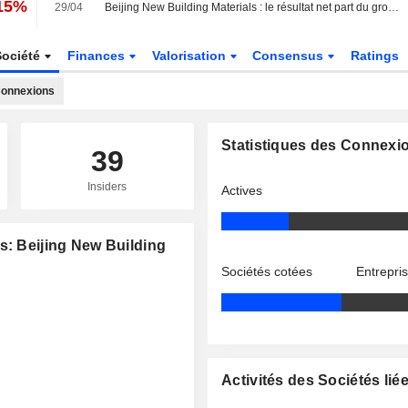
,15%
29/04
Beijing New Building Materials : le résultat net part du groupe recule de 4,6% au premier trimestre
Société
Finances
Valorisation
Consensus
Ratings
onnexions
Statistiques des Connexi
39
Insiders
Actives
s: Beijing New Building
Sociétés cotées
Entrepri
Activités des Sociétés lié