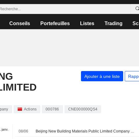
Conseils
Portefeuilles
Listes
Trading
Sc
ING
Ajouter à une liste
Rapp
LIMITED
mpany
Actions
000786
CNE000000QS4
1 janv.
08/06
Beijing New Building Materials Public Limited Company annonce le versement de son dividende final au titre de l'exercice 2025 sur ses actions A, payable le 12 juin 2026