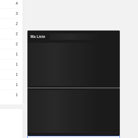
4
3
2
2
Ma Liste
2
1
1
1
1
1