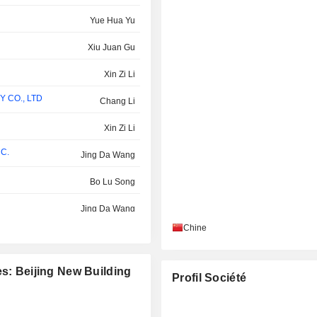
Yue Hua Yu
Xiu Juan Gu
Xin Zi Li
CO., LTD
Chang Li
Xin Zi Li
C.
Jing Da Wang
Bo Lu Song
Jing Da Wang
Chine
Yan Zhu
Chen Gong Zhang
es: Beijing New Building
Profil Société