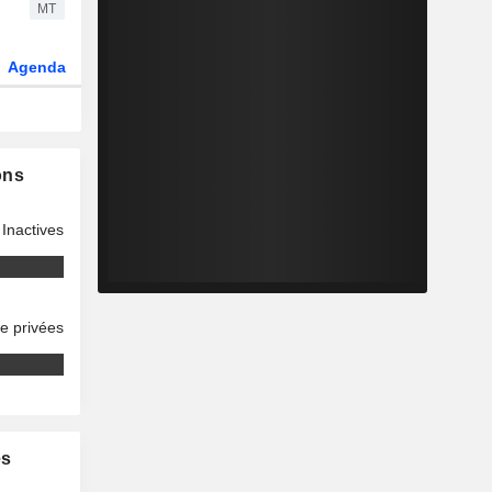
MT
Agenda
Secteur
Fonds et ETFs
ons
Inactives
se privées
es