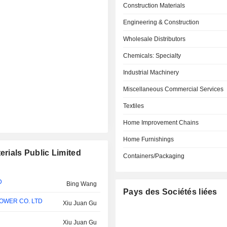
Construction Materials
Engineering & Construction
Wholesale Distributors
Chemicals: Specialty
Industrial Machinery
Miscellaneous Commercial Services
Textiles
Home Improvement Chains
Home Furnishings
erials Public Limited
Containers/Packaging
D
Bing Wang
Pays des Sociétés liées
OWER CO. LTD
Xiu Juan Gu
Xiu Juan Gu