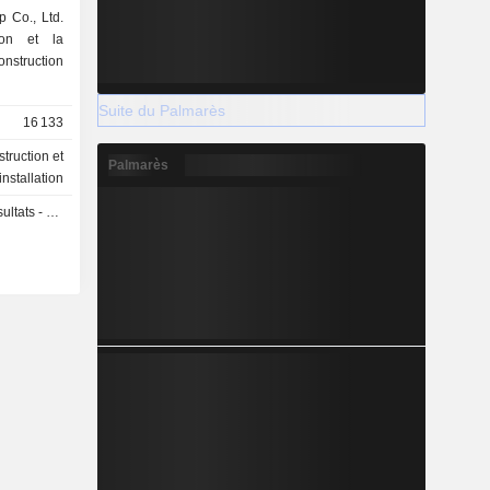
p Co., Ltd.
ion et la
onstruction
Suite du Palmarès
16 133
truction et
Palmarès
installation
s - Q2 2026