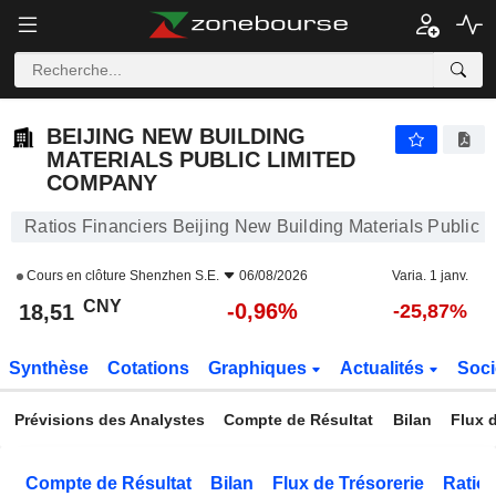
BEIJING NEW BUILDING MATERIALS PUBLIC LIMITED COMPANY
18,51
¥
-0,96%
BEIJING NEW BUILDING
MATERIALS PUBLIC LIMITED
COMPANY
Ratios Financiers Beijing New Building Materials Public
Cours en clôture
Shenzhen S.E.
06/08/2026
Varia. 1 janv.
CNY
-0,96%
18,51
-25,87%
Synthèse
Cotations
Graphiques
Actualités
Soci
Prévisions des Analystes
Compte de Résultat
Bilan
Flux d
Compte de Résultat
Bilan
Flux de Trésorerie
Ratios