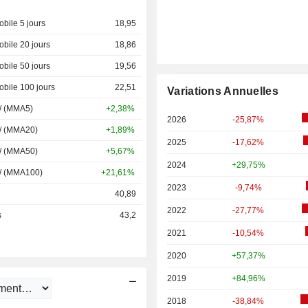
bile 5 jours
18,95
bile 20 jours
18,86
bile 50 jours
19,56
bile 100 jours
22,51
Variations Annuelles
 / (MMA5)
+2,38%
2026
-25,87%
 / (MMA20)
+1,89%
2025
-17,62%
 / (MMA50)
+5,67%
2024
+29,75%
 / (MMA100)
+21,61%
2023
-9,74%
40,89
2022
-27,77%
s
43,2
2021
-10,54%
2020
+57,37%
2019
+84,96%
2018
-38,84%