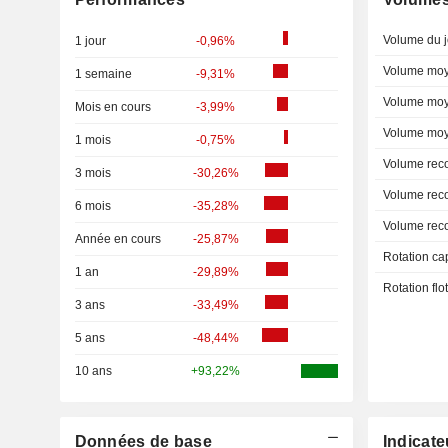
Volume du j
1 jour
-0,96%
Volume moy
1 semaine
-9,31%
Volume moy
Mois en cours
-3,99%
Volume moy
1 mois
-0,75%
Volume rec
3 mois
-30,26%
Volume rec
6 mois
-35,28%
Volume rec
Année en cours
-25,87%
Rotation ca
1 an
-29,89%
Rotation fl
3 ans
-33,49%
5 ans
-48,44%
10 ans
+93,22%
Données de base
Indicate