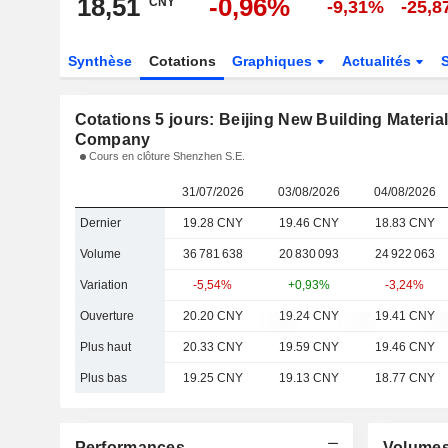
18,51
-0,96%
CNY
-9,31%
-25,
Synthèse
Cotations
Graphiques
Actualités
Cotations 5 jours: Beijing New Building Materia
Company
Cours en clôture Shenzhen S.E.
31/07/2026
03/08/2026
04/08/2026
Dernier
19.28 CNY
19.46 CNY
18.83 CNY
Volume
36 781 638
20 830 093
24 922 063
Variation
-5,54%
+0,93%
-3,24%
Ouverture
20.20 CNY
19.24 CNY
19.41 CNY
Plus haut
20.33 CNY
19.59 CNY
19.46 CNY
Plus bas
19.25 CNY
19.13 CNY
18.77 CNY
Performances
Volume