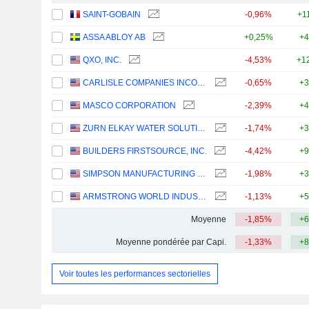
SAINT-GOBAIN
-0,96%
+1
ASSA ABLOY AB
+0,25%
+4
QXO, INC.
-4,53%
+1
CARLISLE COMPANIES INCORPORATED
-0,65%
+3
MASCO CORPORATION
-2,39%
+4
ZURN ELKAY WATER SOLUTIONS CORPORATION
-1,74%
+3
BUILDERS FIRSTSOURCE, INC.
-4,42%
+9
SIMPSON MANUFACTURING CO., INC.
-1,98%
+3
ARMSTRONG WORLD INDUSTRIES, INC.
-1,13%
+5
Moyenne
-1,85%
+6
Moyenne pondérée par Capi.
-1,33%
+8
Voir toutes les performances sectorielles