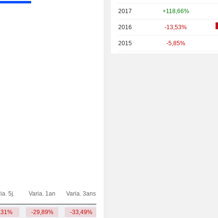
2017
+118,66%
2016
-13,53%
2015
-5,85%
2014
+44,46%
2013
+0,06%
2012
+60,16%
2011
-26,32%
2010
-5,96%
2009
+251,00%
2008
-63,67%
2007
+172,85%
2006
+12,77%
ia. 5j.
Varia. 1an
Varia. 3ans
Capi.($)
2005
+17,76%
,31%
-29,89%
-33,49%
4,67 Md