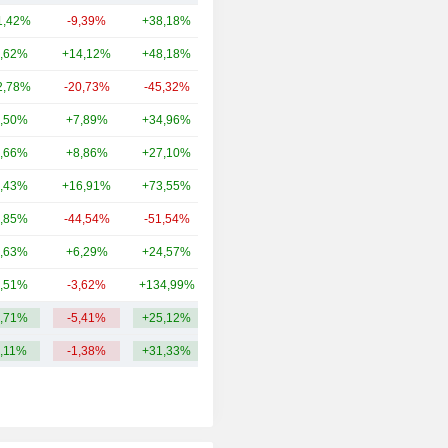
2004
-12,55%
1,42%
-9,39%
+38,18%
47,76 Md
2003
-14,39%
,62%
+14,12%
+48,18%
42,87 Md
2002
-57,31%
2,78%
-20,73%
-45,32%
15,75 Md
2001
-22,44%
,50%
+7,89%
+34,96%
15,17 Md
2000
+98,33%
,66%
+8,86%
+27,10%
14,82 Md
1999
-12,98%
,43%
+16,91%
+73,55%
8,6 Md
1998
-8,27%
,85%
-44,54%
-51,54%
7,8 Md
,63%
+6,29%
+24,57%
7,96 Md
,51%
-3,62%
+134,99%
7,78 Md
,71%
-5,41%
+25,12%
17,32 Md
,11%
-1,38%
+31,33%