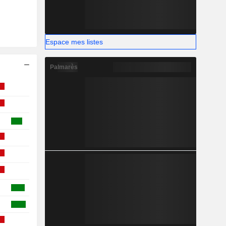
Espace mes listes
Palmarès