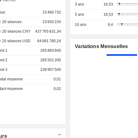
marchés
3 ans
16,53
our
23 460 732
5 ans
16,53
. 20 séances
23 650 234
10 ans
9,4
. 20 séances CNY
437 765 831,34
. 20 séances USD
64 891 780,24
Variations Mensuelles
ord 1
265 883 600
ord 2
265 501 200
ord 3
238 907 500
pital moyenne
0,01
ottant moyenne
0,02
urs