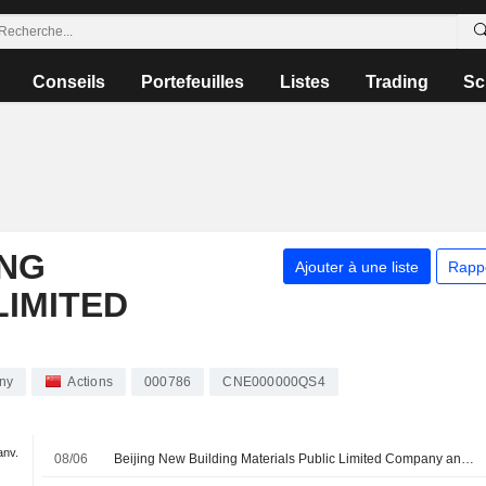
Conseils
Portefeuilles
Listes
Trading
Sc
ING
Ajouter à une liste
Rapp
LIMITED
any
Actions
000786
CNE000000QS4
anv.
08/06
Beijing New Building Materials Public Limited Company annonce le versement de son dividende final au titre de l'exercice 2025 sur ses actions A, payable le 12 juin 2026