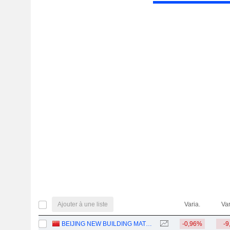
Ajouter à une liste
Varia.
Var
BEIJING NEW BUILDING MATERIALS PUBLIC LIMITED COMPANY
-0,96%
-9