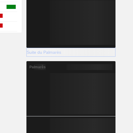
Suite du Palmarès
Palmarès