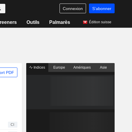
Connexion
S'abonner
reeners
Outils
Palmarès
Édition suisse
Indices
Europe
Amériques
Asie
ort PDF
CI