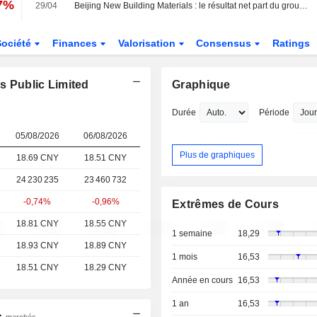
87%
29/04
Beijing New Building Materials : le résultat net part du groupe recule de 4,6% au premier trimestre
Société
Finances
Valorisation
Consensus
Ratings
ls Public Limited
Graphique
Durée
Période
05/08/2026
06/08/2026
Plus de graphiques
18.69 CNY
18.51 CNY
24 230 235
23 460 732
-0,74%
-0,96%
Extrêmes de Cours
18.81 CNY
18.55 CNY
1 semaine
18,29
18.93 CNY
18.89 CNY
1 mois
16,53
18.51 CNY
18.29 CNY
Année en cours
16,53
1 an
16,53
s