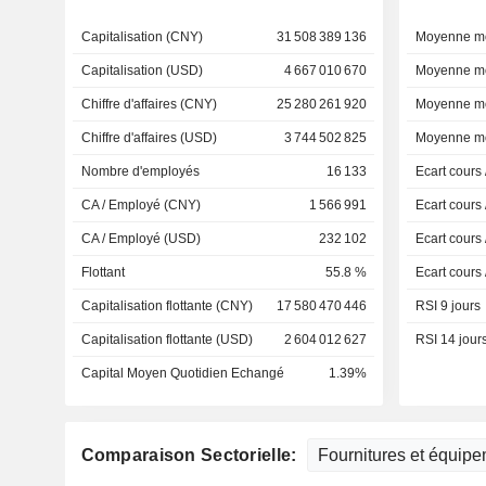
Capitalisation (CNY)
31 508 389 136
Moyenne mo
Capitalisation (USD)
4 667 010 670
Moyenne mo
Chiffre d'affaires (CNY)
25 280 261 920
Moyenne mo
Chiffre d'affaires (USD)
3 744 502 825
Moyenne mo
Nombre d'employés
16 133
Ecart cours
CA / Employé (CNY)
1 566 991
Ecart cours
CA / Employé (USD)
232 102
Ecart cours
Flottant
55.8 %
Ecart cours
Capitalisation flottante (CNY)
17 580 470 446
RSI 9 jours
Capitalisation flottante (USD)
2 604 012 627
RSI 14 jour
Capital Moyen Quotidien Echangé
1.39%
Comparaison Sectorielle: