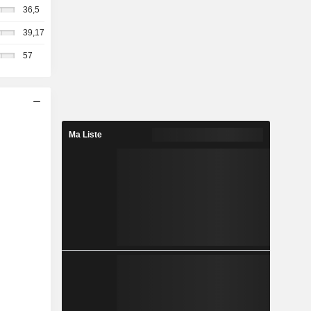
36,5
39,17
57
Ma Liste