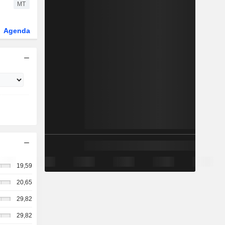
MT
Agenda
Secteur
Fonds et ETFs
19,59
20,65
29,82
29,82