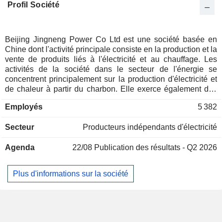
Profil Société
Beijing Jingneng Power Co Ltd est une société basée en
Chine dont l'activité principale consiste en la production et la
vente de produits liés à l'électricité et au chauffage. Les
activités de la société dans le secteur de l'énergie se
concentrent principalement sur la production d'électricité et
de chaleur à partir du charbon. Elle exerce également des
activités dans le domaine de la production d'énergie
Employés
5 382
renouvelable, notamment l'énergie éolienne et l'énergie
photovoltaïque, ainsi que dans les services énergétiques
Secteur
Producteurs indépendants d'électricité
intégrés et l'investissement dans des projets liés aux mines
de charbon. Les activités de la société comprennent
Agenda
22/08
Publication des résultats - Q2 2026
également l'exploitation d'équipements électriques,
l'inspection et la réparation d'équipements de production
d'électricité, ainsi que la vente de gypse de désulfuration et
Plus d'informations sur la société
d'autres activités. La société exerce principalement ses
activités sur le marché intérieur.