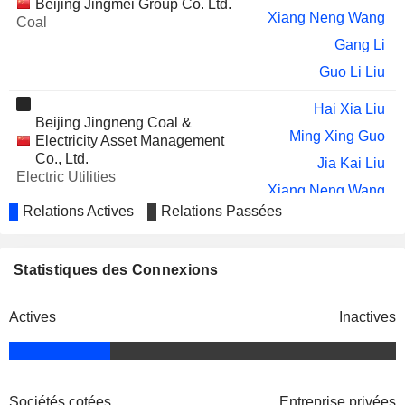
Beijing Jingmei Group Co. Ltd.
Xiang Neng Wang
Coal
Gang Li
Guo Li Liu
Hai Xia Liu
Beijing Jingneng Coal &
Ming Xing Guo
Electricity Asset Management
Co., Ltd.
Jia Kai Liu
Electric Utilities
Xiang Neng Wang
Relations Actives
Relations Passées
Ping Zhang
Xiao Wei Song
Jinneng Power Group Co., Ltd.
Statistiques des Connexions
Gui Suo Xia
Financial Conglomerates
Xiao Wen Shi
Actives
Inactives
Sociétés cotées
Entreprise privées