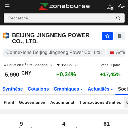
BEIJING JINGNENG POWER CO., LTD.
5,990
¥
+0,34%
BEIJING JINGNENG POWER
CO., LTD.
Connexions Beijing Jingneng Power Co., Ltd.
Actio
Cours en clôture
Shanghai S.E.
05/08/2026
Varia. 1 janv.
CNY
+0,34%
5,990
+17,45%
Synthèse
Cotations
Graphiques
Actualités
Soci
Profil
Gouvernance
Actionnariat
Transactions d'initiés
9
4
61