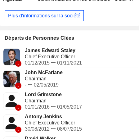
(54,2%), Europe (7,8%), Amériques (32,8%), Asie (4,9%),
Afrique et Moyen-Orient (0,3%).
Plus d'informations sur la société
Départs de Personnes Clées
James Edward Staley
Chief Executive Officer
-
01/12/2015
01/11/2021
John McFarlane
Chairman
-
-
02/05/2019
Lord Grimstone
Chairman
-
01/01/2016
01/05/2017
Antony Jenkins
Chief Executive Officer
-
30/08/2012
08/07/2015
David Walker