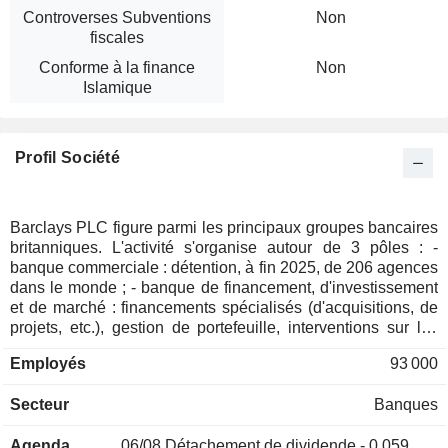
Controverses Subventions
Non
fiscales
Conforme à la finance
Non
Islamique
Profil Société
Barclays PLC figure parmi les principaux groupes bancaires
britanniques. L'activité s'organise autour de 3 pôles : -
banque commerciale : détention, à fin 2025, de 206 agences
dans le monde ; - banque de financement, d'investissement
et de marché : financements spécialisés (d'acquisitions, de
projets, etc.), gestion de portefeuille, interventions sur les
marchés actions, de taux, de change et de matières
Employés
93 000
premières, conseil en fusions-acquisitions, capital-
investissement, etc. ; - émission de cartes de crédit. A fin
Secteur
Banques
2025, le groupe gère 565,2 MdsGBP d'encours de dépôts et
337,9 MdsGBP d'encours de crédits. La répartition
Agenda
06/08
Détachement de dividende - 0.059 GBX
géographique des revenus est la suivante : Royaume-Uni