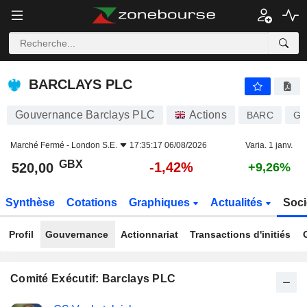
BARCLAYS PLC
520,00
p
-1,42%
BARCLAYS PLC
Gouvernance Barclays PLC
Actions
BARC
GB
Marché Fermé -
London S.E.
17:35:17 06/08/2026
Varia. 1 janv.
GBX
-1,42%
520,00
+9,26%
Synthèse
Cotations
Graphiques
Actualités
Soci
Profil
Gouvernance
Actionnariat
Transactions d'initiés
Comité Exécutif: Barclays PLC
Fonctions