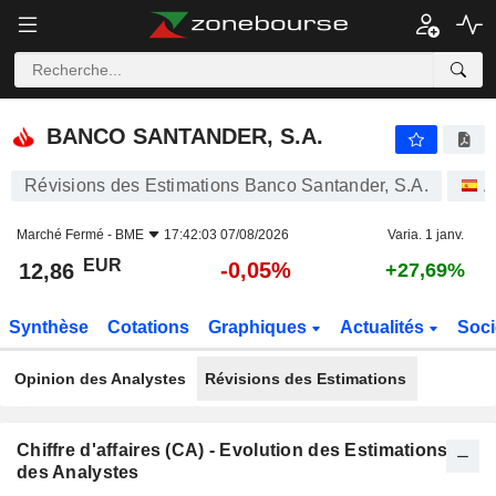
BANCO SANTANDER, S.A.
12,86
€
-0,05%
BANCO SANTANDER, S.A.
Révisions des Estimations Banco Santander, S.A.
A
Marché Fermé -
BME
17:42:03 07/08/2026
Varia. 1 janv.
EUR
-0,05%
12,86
+27,69%
Synthèse
Cotations
Graphiques
Actualités
Soci
Opinion des Analystes
Révisions des Estimations
Chiffre d'affaires (CA) - Evolution des Estimations
des Analystes