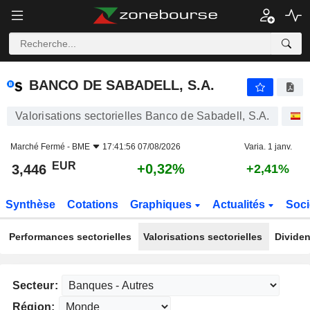
BANCO DE SABADELL, S.A.
3,446
€
+0,32%
BANCO DE SABADELL, S.A.
Valorisations sectorielles Banco de Sabadell, S.A.
A
Marché Fermé -
BME
17:41:56 07/08/2026
Varia. 1 janv.
EUR
+0,32%
3,446
+2,41%
Synthèse
Cotations
Graphiques
Actualités
Soci
Performances sectorielles
Valorisations sectorielles
Dividen
Secteur:
Région: