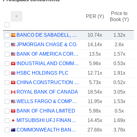
Price to
PER (Y)
Book (Y)
BANCO DE SABADELL, S.A.
10.74x
1.32x
JPMORGAN CHASE & CO.
14.14x
2.6x
BANK OF AMERICA CORPORATION
13.5x
1.57x
INDUSTRIAL AND COMMERCIAL BANK OF CHINA LIMITED
5.96x
0.53x
HSBC HOLDINGS PLC
12.71x
1.91x
CHINA CONSTRUCTION BANK CORPORATION
5.73x
0.52x
ROYAL BANK OF CANADA
18.54x
3.05x
WELLS FARGO & COMPANY
11.95x
1.53x
BANK OF CHINA LIMITED
5.98x
0.5x
MITSUBISHI UFJ FINANCIAL GROUP, INC.
14.45x
1.69x
COMMONWEALTH BANK OF AUSTRALIA
27.68x
3.78x