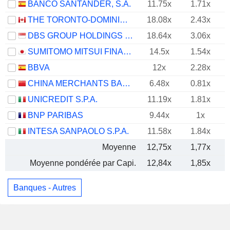
BANCO SANTANDER, S.A.
11.75x
1.71x
THE TORONTO-DOMINION BANK
18.08x
2.43x
DBS GROUP HOLDINGS LTD
18.64x
3.06x
SUMITOMO MITSUI FINANCIAL GROUP, INC.
14.5x
1.54x
BBVA
12x
2.28x
CHINA MERCHANTS BANK CO., LTD.
6.48x
0.81x
UNICREDIT S.P.A.
11.19x
1.81x
BNP PARIBAS
9.44x
1x
INTESA SANPAOLO S.P.A.
11.58x
1.84x
Moyenne
12,75x
1,77x
Moyenne pondérée par Capi.
12,84x
1,85x
Banques - Autres