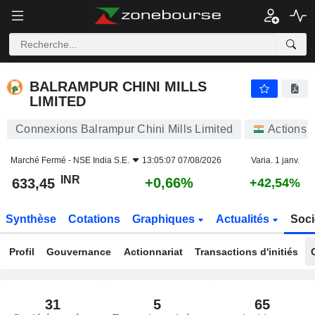
BALRAMPUR CHINI MILLS LIMITED
633,45
₹
+0,66%
BALRAMPUR CHINI MILLS
LIMITED
Connexions Balrampur Chini Mills Limited
Actions
Marché Fermé -
NSE India S.E.
13:05:07 07/08/2026
Varia. 1 janv.
INR
+0,66%
633,45
+42,54%
Synthèse
Cotations
Graphiques
Actualités
Soci
Profil
Gouvernance
Actionnariat
Transactions d'initiés
31
5
65