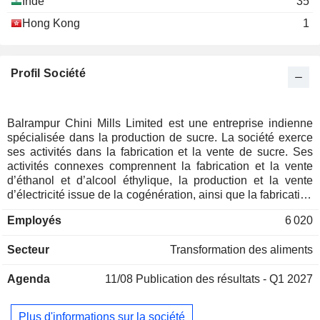
Inde
35
Hong Kong
1
Profil Société
Balrampur Chini Mills Limited est une entreprise indienne
spécialisée dans la production de sucre. La société exerce
ses activités dans la fabrication et la vente de sucre. Ses
activités connexes comprennent la fabrication et la vente
d’éthanol et d’alcool éthylique, la production et la vente
d’électricité issue de la cogénération, ainsi que la fabrication
et la vente d’engrais agricoles. Ses segments d’activité sont
Employés
6 020
les suivants : Sucre, Distillerie, Acide polylactique et Autres.
Le segment Sucre est dédié à la vente de sucre et de ses
Secteur
Transformation des aliments
sous-produits. Le segment Distillerie comprend la vente
d’alcool industriel, qui consiste en de l’éthanol vendu dans
Agenda
11/08
Publication des résultats - Q1 2027
le cadre de contrats avec des sociétés publiques et privées
de commercialisation de pétrole, ainsi que d’autres produits
destinés à des acheteurs institutionnels. La société est
Plus d'informations sur la société