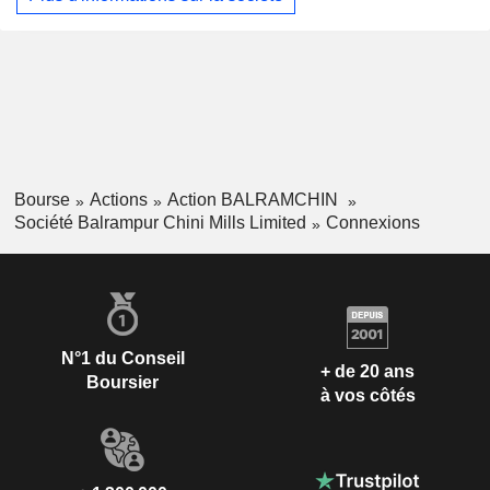
également active dans la fabrication d’acide polylactique
(PLA), un polymère biodégradable. Le segment « Autres »
est principalement dédié à la vente d’engrais agricoles tels
que la potasse granulée. Ses produits d’intrants agricoles
comprennent PAUDH-SHAKTI, JAIV-SHAKI et DEVDOOT.
Bourse
Actions
Action BALRAMCHIN
Société Balrampur Chini Mills Limited
Connexions
N°1 du Conseil
+ de 20 ans
Boursier
à vos côtés