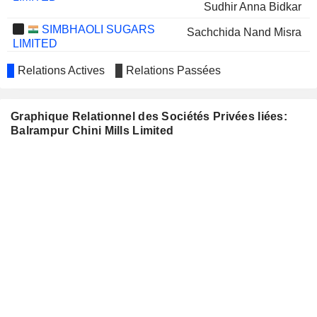
Sudhir Anna Bidkar
SIMBHAOLI SUGARS
Sachchida Nand Misra
LIMITED
KOTHARI SUGARS AND
M. Silvester Goldwin
Relations Actives
Relations Passées
CHEMICALS LIMITED
NEW DELHI TELEVISION
Dinesh Kumar Mittal
LIMITED
Graphique Relationnel des Sociétés Privées liées:
EMAMI LIMITED
Balrampur Chini Mills Limited
Mamta Binani
KEI INDUSTRIES LIMITED
Sadhu Ram Bansal
LINC LIMITED
Mamta Binani
INDRAPRASTHA MEDICAL
Sudhir Jalan
CORPORATION LIMITED
EMAMI PAPER MILLS LIMITED
Mamta Binani
UNITED SPIRITS LIMITED
Indu Bhushan
APL APOLLO TUBES
Dinesh Kumar Mittal
LIMITED