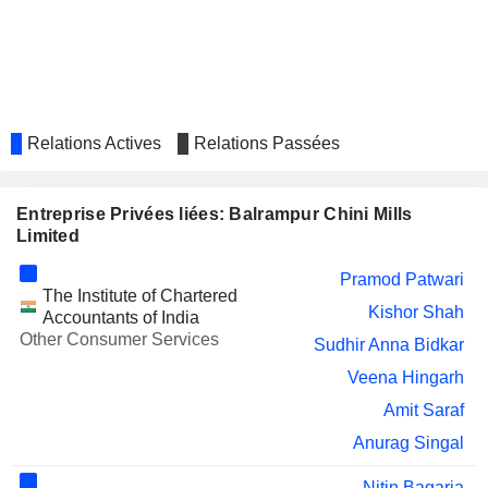
GODREJ PROPERTIES LIMITED
Indu Bhushan
INDUS TOWERS LIMITED
Dinesh Kumar Mittal
LLOYDS
Devidas Kashinath Kambale
ENGINEERING WORKS
LIMITED
Relations Actives
Relations Passées
LUX INDUSTRIES LIMITED
Sadhu Ram Bansal
RUPA & COMPANY LIMITED
Mamta Binani
Entreprise Privées liées: Balrampur Chini Mills
Limited
UDAR CEME
Sadhu Ram Bansal
Sudhir Anna Bidkar
Pramod Patwari
The Institute of Chartered
LOHIA CORP LIMITED
Kishor Shah
Dinesh Kumar Mittal
Accountants of India
Other Consumer Services
Sudhir Anna Bidkar
PETRO CARBON AND
Mamta Binani
CHEMICALS LIMITED
Veena Hingarh
MAX ESTATES LIMITED
Dinesh Kumar Mittal
Amit Saraf
DHAMPUR BIO ORGANICS
Anurag Singal
Kishor Shah
LIMITED
Nitin Bagaria