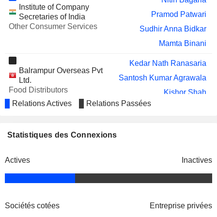
DDEV PLASTIKS INDUSTRIES
Mamta Binani
Institute of Company
LIMITED
Pramod Patwari
Secretaries of India
BOROSIL SCIENTIFIC
Other Consumer Services
Chandra Kishore Mishra
Sudhir Anna Bidkar
LIMITED
Mamta Binani
ITC HOTELS LIMITED
Indu Bhushan
Kedar Nath Ranasaria
Balrampur Overseas Pvt
Santosh Kumar Agrawala
Ltd.
Food Distributors
Kishor Shah
Relations Actives
Relations Passées
Vivek Saraogi
Indian Chamber of Commerce
Mamta Binani
Miscellaneous Commercial Services
Statistiques des Connexions
Dinesh Kumar Mittal
Shivalik Small Finance Bank
Actives
Inactives
Veena Hingarh
Ltd.
Regional Banks
Sociétés cotées
Entreprise privées