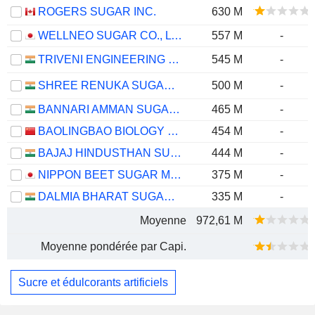
ROGERS SUGAR INC.
630 M
WELLNEO SUGAR CO., LTD.
557 M
-
TRIVENI ENGINEERING & INDUSTRIES LIMITED
545 M
-
SHREE RENUKA SUGARS LIMITED
500 M
-
BANNARI AMMAN SUGARS LIMITED
465 M
-
BAOLINGBAO BIOLOGY CO.,LTD.
454 M
-
BAJAJ HINDUSTHAN SUGAR LIMITED
444 M
-
NIPPON BEET SUGAR MANUFACTURING CO.,LTD.
375 M
-
DALMIA BHARAT SUGAR AND INDUSTRIES LIMITED
335 M
-
Moyenne
972,61 M
Moyenne pondérée par Capi.
Sucre et édulcorants artificiels