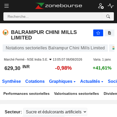
BALRAMPUR CHINI MILLS LIMITED
629,30
₹
-0,98%
BALRAMPUR CHINI MILLS
LIMITED
Notations sectorielles Balrampur Chini Mills Limited
Marché Fermé -
NSE India S.E.
13:05:07 06/08/2026
Varia. 1 janv.
INR
-0,98%
629,30
+41,61%
Synthèse
Cotations
Graphiques
Actualités
Soci
Performances sectorielles
Valorisations sectorielles
Dividen
Secteur: