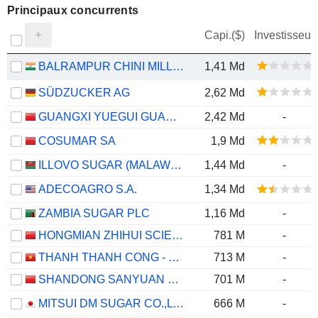
Principaux concurrents
Capi.($)
Investisseur
BALRAMPUR CHINI MILLS LIMITED
1,41 Md
SÜDZUCKER AG
2,62 Md
GUANGXI YUEGUI GUANGYE HOLDINGS CO., LTD.
2,42 Md
-
COSUMAR SA
1,9 Md
ILLOVO SUGAR (MALAWI) PLC
1,44 Md
-
ADECOAGRO S.A.
1,34 Md
ZAMBIA SUGAR PLC
1,16 Md
-
HONGMIAN ZHIHUI SCIENCE AND TECHNOLOGY INNOVATION CO.,LTD.GUANGZHOU
781 M
-
THANH THANH CONG - BIEN HOA
713 M
-
SHANDONG SANYUAN BIOTECHNOLOGY CO.,LTD.
701 M
-
MITSUI DM SUGAR CO.,LTD.
666 M
-