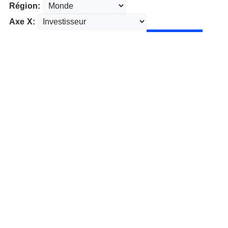
Région:
Axe X: