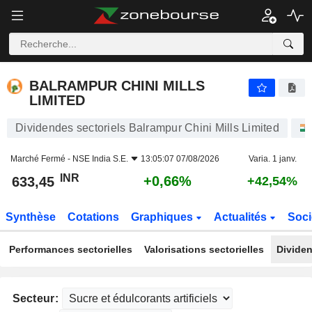
BALRAMPUR CHINI MILLS LIMITED
633,45
₹
+0,66%
BALRAMPUR CHINI MILLS
LIMITED
Dividendes sectoriels Balrampur Chini Mills Limited
Marché Fermé -
NSE India S.E.
13:05:07 07/08/2026
Varia. 1 janv.
INR
+0,66%
633,45
+42,54%
Synthèse
Cotations
Graphiques
Actualités
Soci
Performances sectorielles
Valorisations sectorielles
Dividen
Secteur: