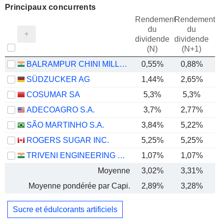
Principaux concurrents
Rendement
Rendement
du
du
dividende
dividende
(N)
(N+1)
BALRAMPUR CHINI MILLS LIMITED
0,55%
0,88%
SÜDZUCKER AG
1,44%
2,65%
COSUMAR SA
5,3%
5,3%
ADECOAGRO S.A.
3,7%
2,77%
-
SÃO MARTINHO S.A.
3,84%
5,22%
ROGERS SUGAR INC.
5,25%
5,25%
TRIVENI ENGINEERING & INDUSTRIES LIMITED
1,07%
1,07%
Moyenne
3,02%
3,31%
Moyenne pondérée par Capi.
2,89%
3,28%
Sucre et édulcorants artificiels