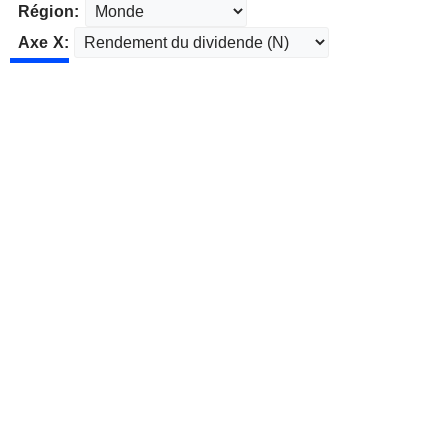
Région:
Axe X: