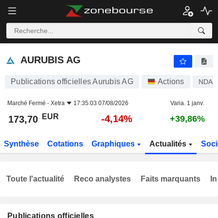
AURUBIS AG
173,70
€
-4,14%
AURUBIS AG
Publications officielles Aurubis AG
Actions
NDA
Marché Fermé -
Xetra
17:35:03 07/08/2026
Varia. 1 janv.
EUR
-4,14%
173,70
+39,86%
Synthèse
Cotations
Graphiques
Actualités
Soci
Toute l'actualité
Reco analystes
Faits marquants
In
Publications officielles