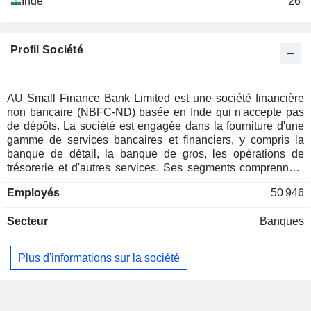
Inde
26
Profil Société
AU Small Finance Bank Limited est une société financière
non bancaire (NBFC-ND) basée en Inde qui n'accepte pas
de dépôts. La société est engagée dans la fourniture d'une
gamme de services bancaires et financiers, y compris la
banque de détail, la banque de gros, les opérations de
trésorerie et d'autres services. Ses segments comprennent
la trésorerie, la banque de détail, la banque de gros et
Employés
50 946
d'autres activités bancaires. Le segment de la trésorerie
comprend principalement les intérêts des portefeuilles
Secteur
Banques
d'investissement, les emprunts et les prêts sur le marché
monétaire. Le segment de la banque de détail comprend la
banque numérique et d'autres activités de banque de détail.
Plus d'informations sur la société
Le segment de la banque de gros fournit des prêts et des
services de transaction aux grandes entreprises, aux
entreprises émergentes, aux unités du secteur public, aux
organismes gouvernementaux, aux institutions financières et