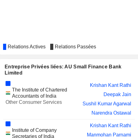
VISHAL MEGA MART LIMITED
Nishant Sharma
MAX ESTATES LIMITED
Malini Thadani
GLOBESECURE
Sushil Kumar Agarwal
TECHNOLOGIES LIMITED
PVR INOX LIMITED
Vishal Kashyap Mahadevia
Relations Actives
Relations Passées
Entreprise Privées liées: AU Small Finance Bank
Limited
Krishan Kant Rathi
The Institute of Chartered
Deepak Jain
Accountants of India
Other Consumer Services
Sushil Kumar Agarwal
Narendra Ostawal
Krishan Kant Rathi
Institute of Company
Manmohan Parnami
Secretaries of India