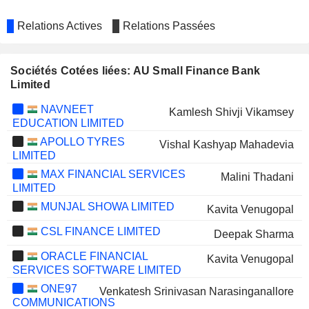
Relations Actives
Relations Passées
Sociétés Cotées liées: AU Small Finance Bank
Limited
NAVNEET
Kamlesh Shivji Vikamsey
EDUCATION LIMITED
APOLLO TYRES
Vishal Kashyap Mahadevia
LIMITED
MAX FINANCIAL SERVICES
Malini Thadani
LIMITED
MUNJAL SHOWA LIMITED
Kavita Venugopal
CSL FINANCE LIMITED
Deepak Sharma
ORACLE FINANCIAL
Kavita Venugopal
SERVICES SOFTWARE LIMITED
ONE97
Venkatesh Srinivasan Narasinganallore
COMMUNICATIONS