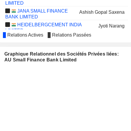
LIMITED
JANA SMALL FINANCE
Ashish Gopal Saxena
BANK LIMITED
HEIDELBERGCEMENT INDIA
Jyoti Narang
LIMITED
Relations Actives
Relations Passées
MARGO FINANCE
Sushil Kumar Agarwal
LIMITED
BAJAJ HOUSING FINANCE LIMITED
Atul Patni
Graphique Relationnel des Sociétés Privées liées:
AU Small Finance Bank Limited
INDOSTAR CAPITAL FINANCE
Mihir Bhavsar
LIMITED
AADHAR HOUSING
Raj Vikash Verma
FINANCE LIMITED
PROTEAN EGOV
Nandkumar Saravade
TECHNOLOGIES LIMITED
AAVAS FINANCIERS LIMITED
Vellur G. Kannan
IDFC FIRST BANK LIMITED
Narendra Ostawal
BRIGADE HOTEL VENTURES
Jyoti Narang
LIMITED