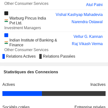
Other Consumer Services
Atul Patni
Vishal Kashyap Mahadevia
Warburg Pincus India
Narendra Ostawal
Pvt Ltd.
Investment Managers
Vellur G. Kannan
Indian Institute of Banking &
Raj Vikash Verma
Finance
Other Consumer Services
Relations Actives
Relations Passées
Vishal Kashyap Mahadevia
Micro Life Sciences Pvt
Narendra Ostawal
Ltd.
Chemicals: Major
Statistiques des Connexions
Diversified
Actives
Inactives
Sociétés cotées
Entreprise privées