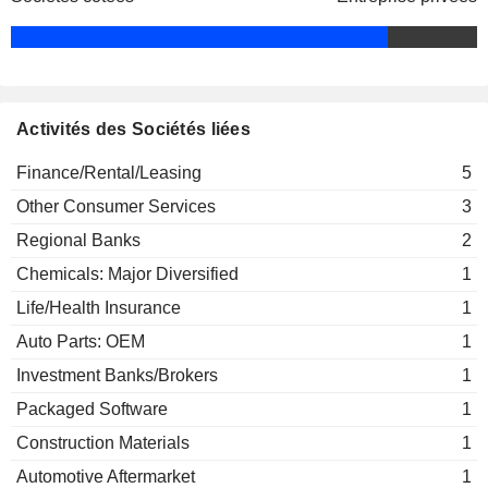
Activités des Sociétés liées
Finance/Rental/Leasing
5
Other Consumer Services
3
Regional Banks
2
Chemicals: Major Diversified
1
Life/Health Insurance
1
Auto Parts: OEM
1
Investment Banks/Brokers
1
Packaged Software
1
Construction Materials
1
Automotive Aftermarket
1