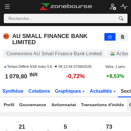
AU SMALL FINANCE BANK LIMITED
1 079,80
₹
-0,72%
AU SMALL FINANCE BANK
LIMITED
Connexions AU Small Finance Bank Limited
Action
Temps Différé
NSE India S.E.
08:13:56 07/08/2026
Varia. 1 janv.
INR
-0,72%
1 079,80
+8,53%
Synthèse
Cotations
Graphiques
Actualités
Soci
Profil
Gouvernance
Actionnariat
Transactions d'initiés
21
5
73