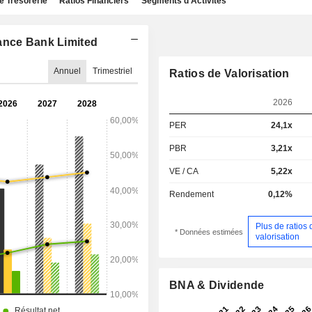
e Trésorerie
Ratios Financiers
Segments d'Activités
ance Bank Limited
Annuel
Trimestriel
Ratios de Valorisation
2026
PER
24,1x
PBR
3,21x
VE / CA
5,22x
Rendement
0,12%
Plus de ratios 
* Données estimées
valorisation
BNA & Dividende