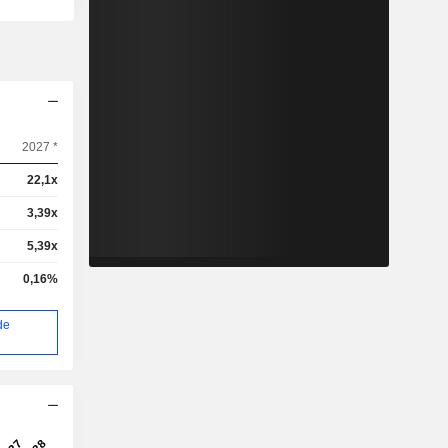
2027 *
22,1x
3,39x
5,39x
0,16%
de