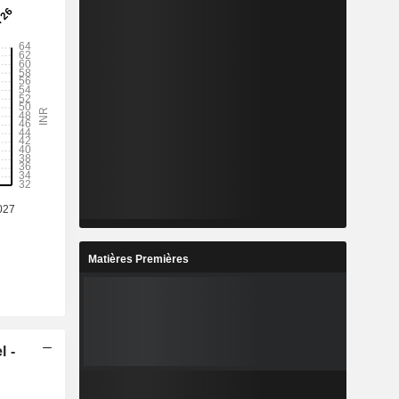
%
1,7%
1,76%
%
16,56%
17,59%
-
-
-
-
-
-
-
-
-
Matières Premières
-
-
-
-
-
-
l -
-
-
-