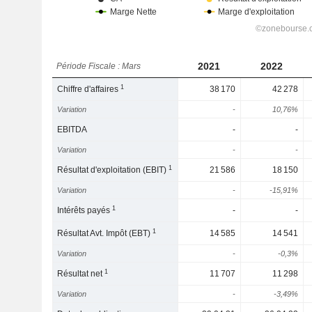
2021
2022
Période Fiscale : Mars
1
Chiffre d'affaires
38 170
42 278
Variation
-
10,76%
EBITDA
-
-
Variation
-
-
1
Résultat d'exploitation (EBIT)
21 586
18 150
Variation
-
-15,91%
1
Intérêts payés
-
-
1
Résultat Avt. Impôt (EBT)
14 585
14 541
Variation
-
-0,3%
1
Résultat net
11 707
11 298
Variation
-
-3,49%