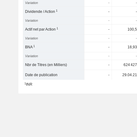
Variation
-
-
1
Dividende / Action
-
-
Variation
-
-
1
Actif net par Action
-
100,5
Variation
-
-
1
BNA
-
18,93
Variation
-
-
Nbr de Titres (en Milliers)
-
624 427
Date de publication
-
29.04.21
1
INR