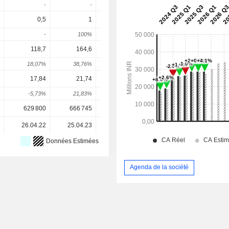
-
-
-
-
0,5
1
1
1
-
100%
0%
0%
0
118,7
164,6
187,7
227,4
262,
18,07%
38,76%
14%
21,15%
15,35
17,84
21,74
22,86
28,24
35,0
-5,73%
21,83%
5,15%
23,53%
23,97
629 800
666 745
669 162
744 531
749 58
26.04.22
25.04.23
24.04.24
22.04.25
27.04.2
Données Estimées
Agenda de la société