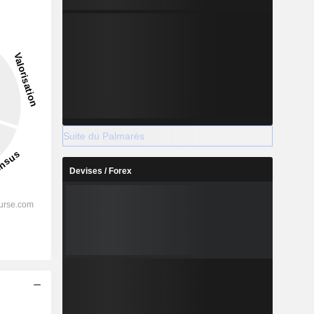
2027
2028
Suite du Palmarès
Devises / Forex
-
-
-
%
43,56%
44,89%
%
32,51%
33,61%
%
24,31%
25,14%
-
-
-
-
-
-