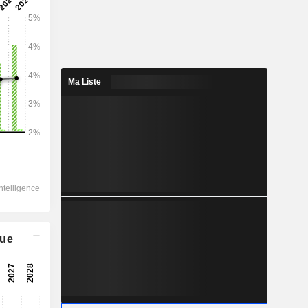
2028
Ma Liste
180 852
21,82%
-
-
81 184
25,54%
-142 048
60 780
que
25,92%
45 469
26%