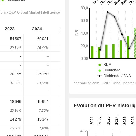
2023
2024
2025
2026
2027
54 597
69 031
105 379
120 910
148 460
29,14%
26,44%
52,66%
14,74%
22,79%
-
-
-
-
-
-
-
-
-
-
20 195
25 150
45 807
51 090
64 666
11,26%
24,54%
82,14%
11,53%
26,57%
-
-
-
-95 237
-118 008
18 646
19 994
27 881
34 740
48 270
Evolution du PER histori
28,24%
7,23%
39,44%
24,6%
38,94%
14 279
15 347
21 059
26 410
36 087
26,38%
7,48%
37,22%
25,41%
36,64%