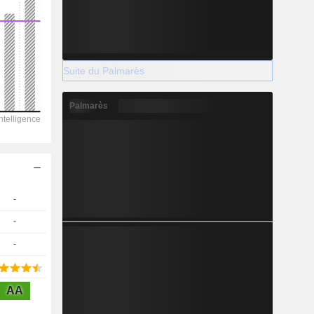
2028
Suite du Palmarès
-
Palmarès
-
-
-
-
-
AA