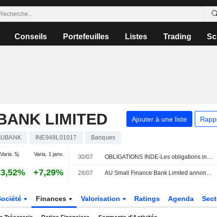
Conseils
Portefeuilles
Listes
Trading
Sc
BANK LIMITED
Ajouter à une liste
Rapp
AUBANK
INE949L01017
Banques
Varia. 5j.
Varia. 1 janv.
30/07
OBLIGATIONS INDE-Les obligations indiennes reculent après le statu quo de la Fed ; l'attention se porte sur les indicateurs nationaux
3,52%
+7,29%
28/07
AU Small Finance Bank Limited annonce le versement d'un dividende annuel le 5 octobre 2026
Société
Finances
Valorisation
Ratings
Agenda
Sec