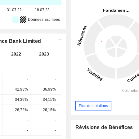
-
-
-
-
31.07.22
18.07.23
04.07.24
16.07.25
Données Estimées
ance Bank Limited
2022
2023
2024
2025
2026
-
-
-
-
42,93%
36,99%
36,43%
43,47%
42,25
34,39%
34,15%
28,96%
26,46%
28,73
Plus de notations
26,72%
26,15%
22,23%
19,98%
21,84
-
-
-
-
Révisions de Bénéfices
-
-
-
-