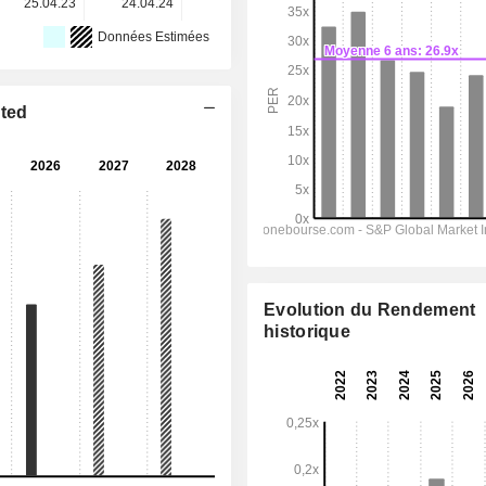
25.04.23
24.04.24
22.04.25
27.04.26
-
Données Estimées
ited
Evolution du Rendement
historique