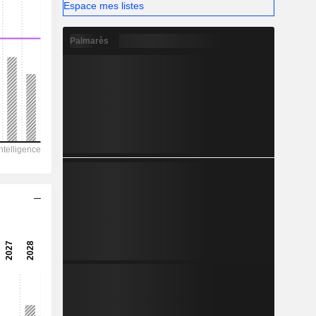
-
Espace mes listes
Palmarès