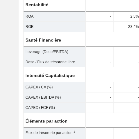
Rentabilité
ROA
-
2,5%
ROE
-
23,4%
Santé Financière
Leverage (Dette/EBITDA)
-
-
Dette / Flux de trésorerie libre
-
-
Intensité Capitalistique
CAPEX / CA (%)
-
-
CAPEX / EBITDA (%)
-
-
CAPEX / FCF (%)
-
-
Éléments par action
1
Flux de trésorerie par action
-
-