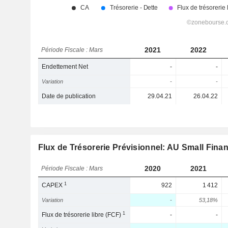
2021
2022
Période Fiscale : Mars
Endettement Net
-
-
Variation
-
-
Date de publication
29.04.21
26.04.22
Flux de Trésorerie Prévisionnel: AU Small Fina
2020
2021
Période Fiscale : Mars
1
CAPEX
922
1 412
Variation
-
53,18%
1
Flux de trésorerie libre (FCF)
-
-