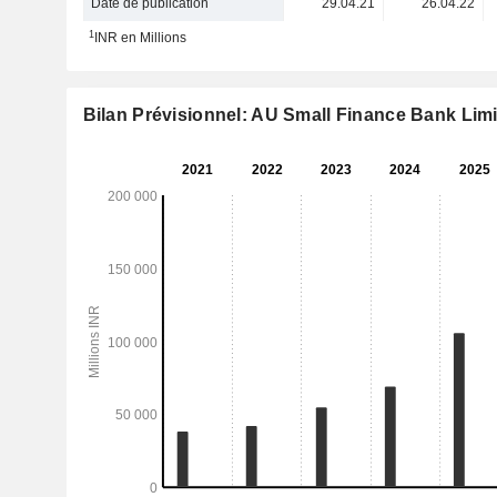
Date de publication
29.04.21
26.04.22
1
INR en Millions
Bilan Prévisionnel: AU Small Finance Bank Lim