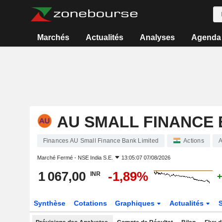
Marchés
Actualités
Analyses
Agenda
AU SMALL FINANCE 
Finances AU Small Finance Bank Limited
Actions
Marché Fermé -
NSE India S.E.
13:05:07 07/08/2026
1 067,00
-1,89%
INR
+
Synthèse
Cotations
Graphiques
Actualités