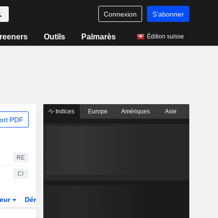
Connexion
S'abonner
reeners
Outils
Palmarès
Édition suisse
Indices
Europe
Amériques
Asie
ort PDF
RE
CI
teur
Dérivés
Fonds et ETFs