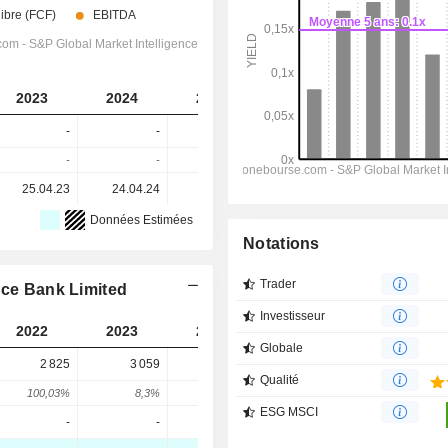
2023
2024
2025
2026
2027
-
-
-
-
-
-
-
-
-
-
25.04.23
24.04.24
22.04.25
27.04.26
-
Données Estimées
Notations
Trader
nce Bank Limited
Investisseur
2022
2023
2024
2025
Globale
2 825
3 059
3 464
2 644
Qualité
100,03%
8,3%
13,23%
-23,69%
ESG MSCI
-
-
-
-