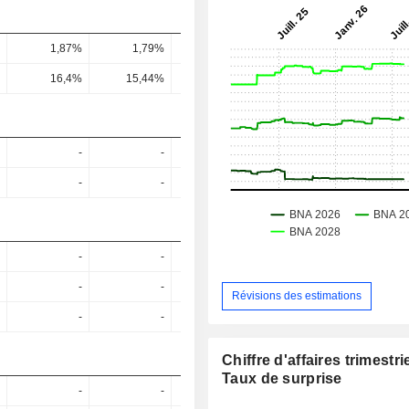
1,87%
1,79%
1,54%
1,53%
1,57
16,4%
15,44%
13,04%
14,28%
14,45
-
-
-
-
-
-
-
-
-
-
-
-
-
-
-
-
Révisions des estimations
-
-
-
-
Chiffre d'affaires trimestrie
Taux de surprise
-
-
-
-