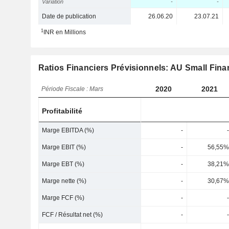
Variation
-
-
Date de publication
26.06.20
23.07.21
1
INR en Millions
Ratios Financiers Prévisionnels: AU Small Fin
2020
2021
Période Fiscale : Mars
Profitabilité
Marge EBITDA (%)
-
-
Marge EBIT (%)
-
56,55%
Marge EBT (%)
-
38,21%
Marge nette (%)
-
30,67%
Marge FCF (%)
-
-
FCF / Résultat net (%)
-
-