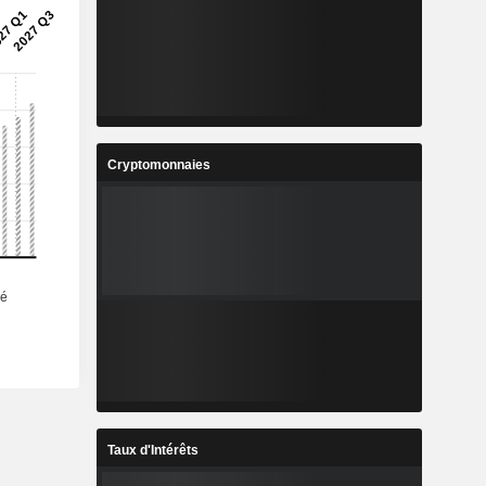
-
-
-
1
1,691
2,135
%
9,69%
26,23%
3
314,4
373,2
%
19,52%
18,71%
Cryptomonnaies
1
48,24
60,5
%
40,19%
25,41%
9
749 589
749 589
6
-
-
Taux d'Intérêts