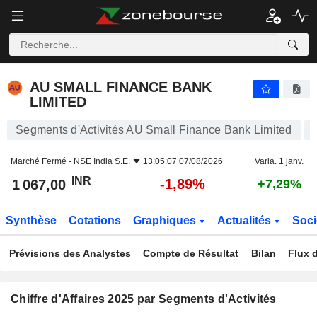
AU SMALL FINANCE BANK LIMITED
1 067,00
₹
-1,89%
AU SMALL FINANCE BANK
LIMITED
Segments d'Activités AU Small Finance Bank Limited
Marché Fermé -
NSE India S.E.
13:05:07 07/08/2026
Varia. 1 janv.
INR
-1,89%
1 067,00
+7,29%
Synthèse
Cotations
Graphiques
Actualités
Soci
Prévisions des Analystes
Compte de Résultat
Bilan
Flux d
Chiffre d'Affaires 2025 par Segments d'Activités