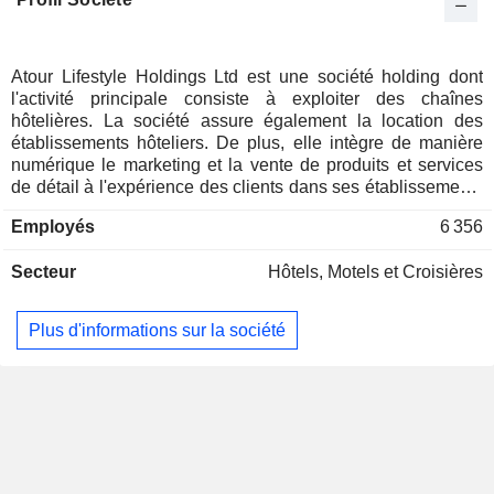
Atour Lifestyle Holdings Ltd est une société holding dont
l'activité principale consiste à exploiter des chaînes
hôtelières. La société assure également la location des
établissements hôteliers. De plus, elle intègre de manière
numérique le marketing et la vente de produits et services
de détail à l'expérience des clients dans ses établissements
hôteliers. La société se concentre sur les produits liés au
Employés
6 356
sommeil, dans le but d'améliorer la qualité de sommeil de
ses clients. Elle exploite principalement les marques Atour,
Secteur
Hôtels, Motels et Croisières
Yaduo, Atour Light, Atour S, Atour Planet et d'autres.
Plus d'informations sur la société