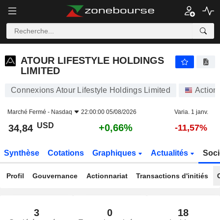
ATOUR LIFESTYLE HOLDINGS LIMITED
34,84
$
+0,66%
ATOUR LIFESTYLE HOLDINGS
LIMITED
Connexions Atour Lifestyle Holdings Limited
Action
Marché Fermé -
Nasdaq
22:00:00 05/08/2026
Varia. 1 janv.
USD
+0,66%
34,84
-11,57%
Synthèse
Cotations
Graphiques
Actualités
Soci
Profil
Gouvernance
Actionnariat
Transactions d'initiés
3
0
18