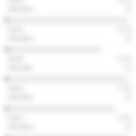
░░
░░░░░░░░░░░░░░░░░░░░░░░░░░░░░░░░░░░
░ ░░░
░░
░░░░░░░░░░░░░░░░░░░░░░░░░░░
░ ░░░
░░
░░░░░░░░░░░░░░░░░░░░░░░░░░░░░░░░░░░
░ ░░░
░░
░░░░░░░░░░░░░░░░░░░░░░░░░░░░░░░
░ ░░░
░░