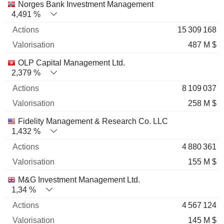
Nom
Actions
%
Valorisation
Norges Bank Investment Management
4,491 %
15 309 168
487 M $
OLP Capital Management Ltd.
2,379 %
8 109 037
258 M $
Fidelity Management & Research Co. LLC
1,432 %
4 880 361
155 M $
M&G Investment Management Ltd.
1,34 %
4 567 124
145 M $