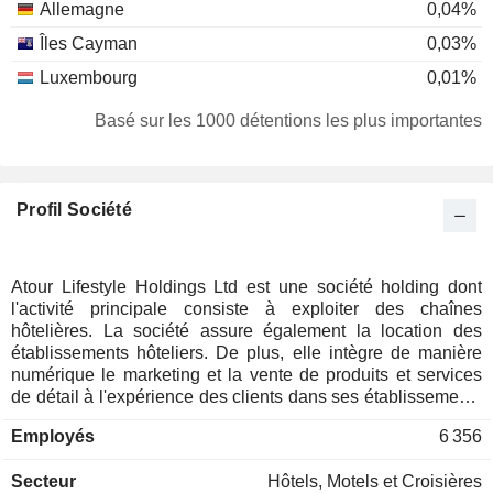
Allemagne
0,04%
Îles Cayman
0,03%
Luxembourg
0,01%
Japon
0,01%
Basé sur les 1000 détentions les plus importantes
Belgique
0,01%
Thaïlande
0,01%
Profil Société
Atour Lifestyle Holdings Ltd est une société holding dont
l'activité principale consiste à exploiter des chaînes
hôtelières. La société assure également la location des
établissements hôteliers. De plus, elle intègre de manière
numérique le marketing et la vente de produits et services
de détail à l'expérience des clients dans ses établissements
hôteliers. La société se concentre sur les produits liés au
Employés
6 356
sommeil, dans le but d'améliorer la qualité de sommeil de
ses clients. Elle exploite principalement les marques Atour,
Secteur
Hôtels, Motels et Croisières
Yaduo, Atour Light, Atour S, Atour Planet et d'autres.