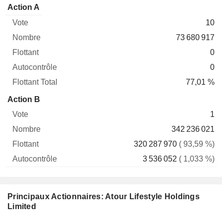
Flottant
Action A
Vote
Nombre
Flottant
Autocontrôle
Total
10
73 680 917
0
0
77,01 %
Action B
1
342 236 021
320 287 970
( 93,59 %)
3 536 052
( 1,033 %)
Principaux Actionnaires: Atour Lifestyle Holdings
Limited