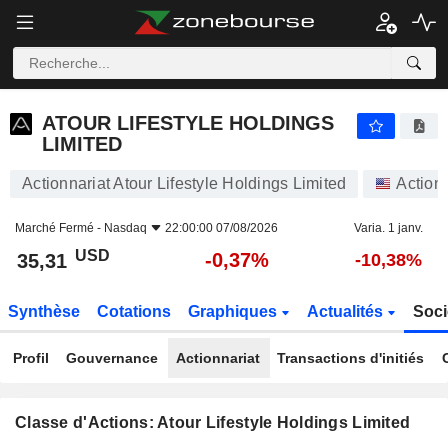
ATOUR LIFESTYLE HOLDINGS LIMITED
35,31
$
-0,37%
ATOUR LIFESTYLE HOLDINGS
LIMITED
Actionnariat Atour Lifestyle Holdings Limited
Action
Marché Fermé -
Nasdaq
22:00:00 07/08/2026
Varia. 1 janv.
USD
-0,37%
35,31
-10,38%
Synthèse
Cotations
Graphiques
Actualités
Soci
Profil
Gouvernance
Actionnariat
Transactions d'initiés
Classe d'Actions: Atour Lifestyle Holdings Limited