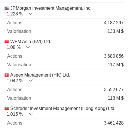
JPMorgan Investment Management, Inc.
1,228 %
4 187 297
133 M $
WFM Asia (BVI) Ltd.
1,08 %
3 680 856
117 M $
Aspex Management (HK) Ltd.
1,042 %
3 552 677
113 M $
Schroder Investment Management (Hong Kong) Ltd.
1,015 %
3 461 428