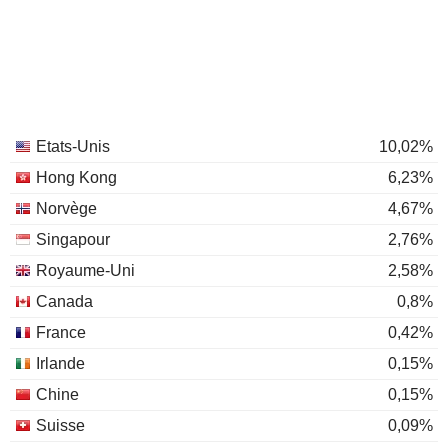
Etats-Unis
10,02%
Hong Kong
6,23%
Norvège
4,67%
Singapour
2,76%
Royaume-Uni
2,58%
Canada
0,8%
France
0,42%
Irlande
0,15%
Chine
0,15%
Suisse
0,09%