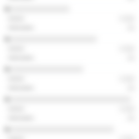
░░░░░░░░░░░░░░░░░
░ ░░░
░░
░░░░░░░░░░░░░░░░░░░░░░░░░
░ ░░░
░░
░░░░░░░░░░░░░░░░░░░░░
░ ░░░
░░
░░░░░░░░░░░░░░░░░░░░░░░░░░░░░░░░░░░
░ ░░░
░░
░░░░░░░░░░░░░░░░░░░░░░░░░░░░░░
░ ░░░