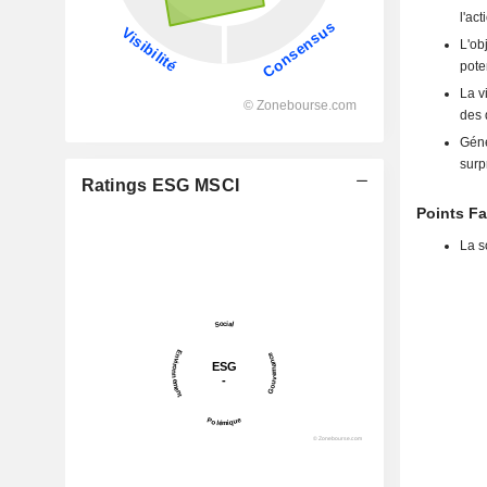
l'act
L'ob
pote
La v
des 
Géné
surp
Ratings ESG MSCI
Points Fa
La s