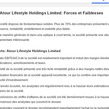
Atour Lifestyle Holdings Limited: Forces et Faiblesses
ociété dispose de fondamentaux solides. Plus de 70% des entreprises présentent 
sance, rentabilité, endettement et visibilité plus faible.
e manière générale et dans une optique à court terme, la société présente une situ
amentale intéressante.
rts: Atour Lifestyle Holdings Limited
atio EBITDA/CA de la société est relativement important et induit des marges élevé
éciations, amortissements et taxes.
tivité de la société présente une très forte rentabilité grâce à des marges nettes éle
ituation financière de la société apparaît excellente, ce qui lui confère une importan
cité d'investissement.
l'année écoulée, les analystes ont régulièrement revu à la hausse leurs estimations 
aires de la société.
prévisions de chiffre d'affaires de la société ont été dernièrement revues à la hauss
onsensus des analystes qui couvrent le dossier.
analystes couvrant le dossier recommandent majoritairement l'achat ou la surpond