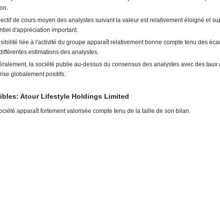
ion.
jectif de cours moyen des analystes suivant la valeur est relativement éloigné et s
ntiel d'appréciation important.
isibilité liée à l'activité du groupe apparaît relativement bonne compte tenu des écar
différentes estimations des analystes.
ralement, la société publie au-dessus du consensus des analystes avec des taux
rise globalement positifs.
ibles: Atour Lifestyle Holdings Limited
ociété apparaît fortement valorisée compte tenu de la taille de son bilan.