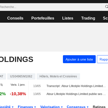
Conseils
Portefeuilles
Listes
Trading
Sc
HOLDINGS
Ajouter à une liste
Rapp
AT
US04965M1062
Hôtels, Motels et Croisières
 5j.
Varia. 1 janv.
13/05
Transcript : Atour Lifestyle Holdings Limited, Q1 2026 Earnings Call, May 13, 2026
12%
-10,38%
13/05
Atour Lifestyle Holdings Limited publie ses résultats pour le premier trimestre clos le 31 mars 2026
Société
Finances
Valorisation
Consensus
Ratings