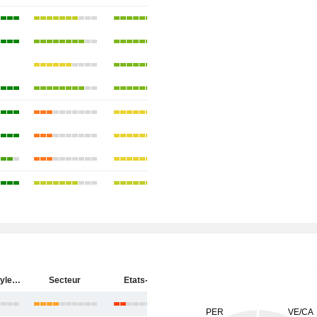
Atour Lifestyle Holdings Limited
Secteur
Etats-Unis