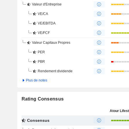
Valeur d'Entreprise
VE/CA
VE/EBITDA
VE/FCF
Valeur Capitaux Propres
PER
PBR
Rendement dividende
Plus de notes
Rating Consensus
Consensus