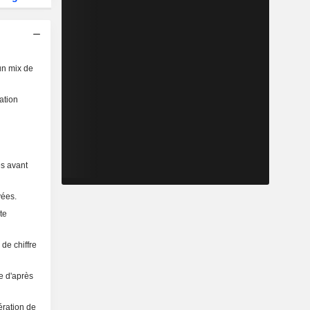
un mix de
ation
es avant
vées.
te
de chiffre
e d'après
ération de