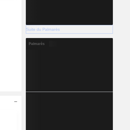
Suite du Palmarès
Palmarès