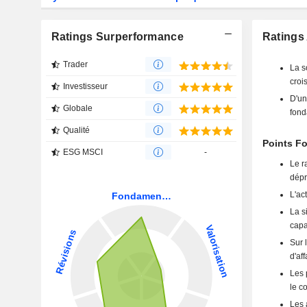
Ratings Surperformance
Ratings 
Trader
La s
crois
Investisseur
D'un
Globale
fond
Qualité
Points Fo
ESG MSCI
-
Le r
dépr
L'ac
La s
capa
Sur 
d'aff
Les 
le c
Les 