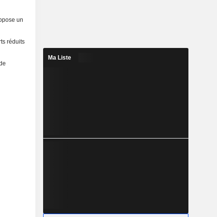
uppose un
ts réduits
Ma Liste
 de