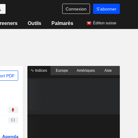
Connexion
S'abonner
reeners
Outils
Palmarès
Édition suisse
Indices
Europe
Amériques
Asie
ort PDF
CI
Agenda
Secteur
Dérivés