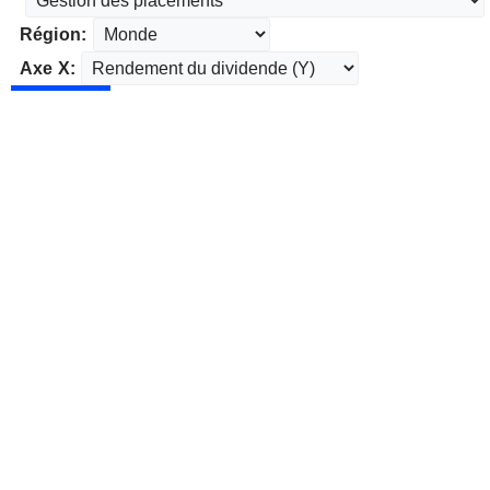
Région:
Axe X: