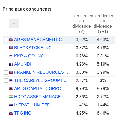
Principaux concurrents
Rendement
Rendement
du
du
dividende
dividende
(Y)
(Y+1)
ARES MANAGEMENT CORPORATION
3,92%
4,63%
BLACKSTONE INC.
3,87%
4,78%
KKR & CO. INC.
0,76%
0,81%
AMUNDI
4,93%
5,19%
FRANKLIN RESOURCES, INC.
3,88%
3,99%
THE CARLYLE GROUP INC.
2,87%
3%
ARES CAPITAL CORPORATION
9,79%
9,79%
HDFC ASSET MANAGEMENT COMPANY LIMITED
2,36%
2,77%
INFRATIL LIMITED
1,41%
1,44%
TPG INC.
4,95%
6,46%