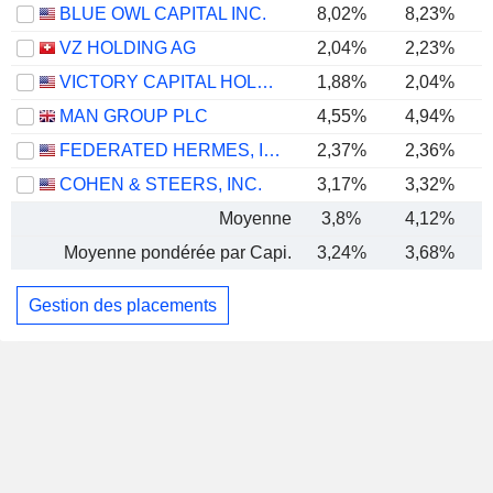
BLUE OWL CAPITAL INC.
8,02%
8,23%
VZ HOLDING AG
2,04%
2,23%
VICTORY CAPITAL HOLDINGS, INC.
1,88%
2,04%
MAN GROUP PLC
4,55%
4,94%
FEDERATED HERMES, INC.
2,37%
2,36%
COHEN & STEERS, INC.
3,17%
3,32%
Moyenne
3,8%
4,12%
Moyenne pondérée par Capi.
3,24%
3,68%
Gestion des placements