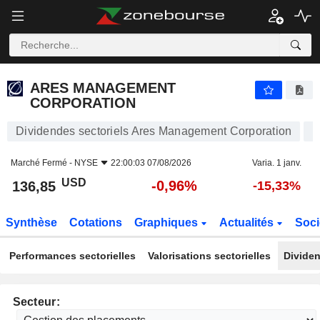
ARES MANAGEMENT CORPORATION
136,85
$
-0,96%
ARES MANAGEMENT
CORPORATION
Dividendes sectoriels Ares Management Corporation
Marché Fermé -
NYSE
22:00:03 07/08/2026
Varia. 1 janv.
USD
-0,96%
136,85
-15,33%
Synthèse
Cotations
Graphiques
Actualités
Soci
Performances sectorielles
Valorisations sectorielles
Dividen
Secteur: