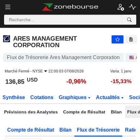
ARES MANAGEMENT CORPORATION
136,85
$
-0,96%
ARES MANAGEMENT
CORPORATION
Flux de Trésorerie Ares Management Corporation
A
Marché Fermé -
NYSE
22:00:03 07/08/2026
Varia. 1 janv.
USD
-0,96%
136,85
-15,33%
Synthèse
Cotations
Graphiques
Actualités
Soci
Prévisions des Analystes
Compte de Résultat
Bilan
Flux d
Compte de Résultat
Bilan
Flux de Trésorerie
Ratios