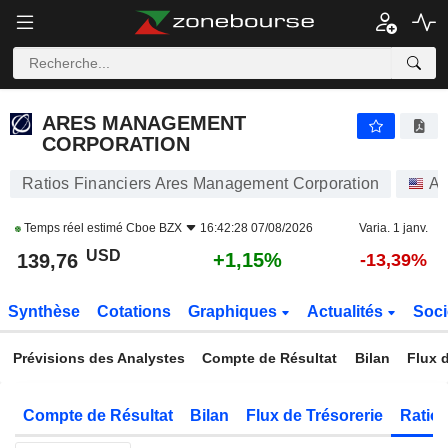
ARES MANAGEMENT CORPORATION
139,76
$
+1,15%
ARES MANAGEMENT
CORPORATION
Ratios Financiers Ares Management Corporation
Ac
Temps réel estimé
Cboe BZX
16:42:28 07/08/2026
Varia. 1 janv.
USD
+1,15%
139,76
-13,39%
Synthèse
Cotations
Graphiques
Actualités
Soci
Prévisions des Analystes
Compte de Résultat
Bilan
Flux d
Compte de Résultat
Bilan
Flux de Trésorerie
Ratios