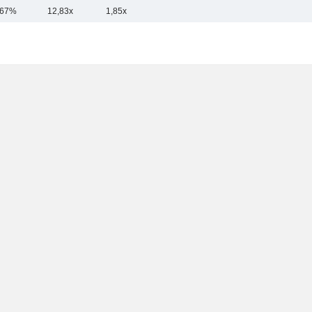
,67%
12,83x
1,85x