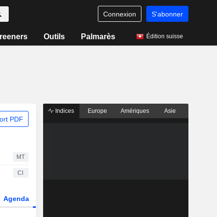
Connexion
S'abonner
reeners
Outils
Palmarès
Édition suisse
Indices
Europe
Amériques
Asie
ort PDF
MT
CI
Agenda
Secteur
Dérivés
Fonds et ETFs