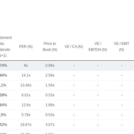
dement
du
Price to
VE /
VE / EBIT
PER (N)
VE / CA (N)
idende
Book (N)
EBITDA (N)
(N)
N+1)
,74%
9x
0.99x
-
-
-
,94%
14.1x
2.59x
-
-
-
,1%
13.46x
1.56x
-
-
-
,39%
6.01x
0.53x
-
-
-
,64%
12.6x
1.89x
-
-
-
,5%
5.78x
0.53x
-
-
-
,52%
18.67x
3.07x
-
-
-