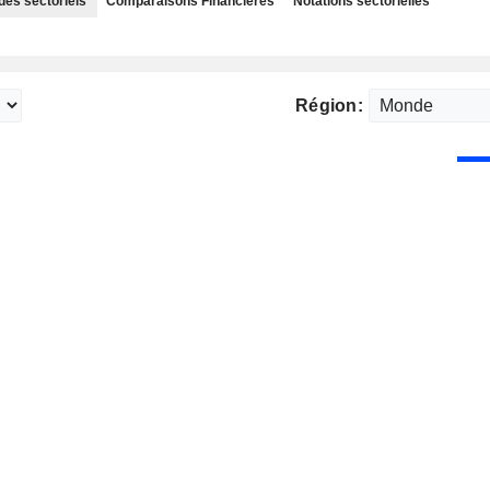
des sectoriels
Comparaisons Financières
Notations sectorielles
Région: