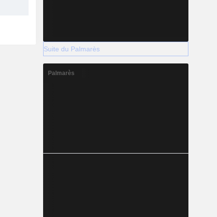
Suite du Palmarès
Palmarès