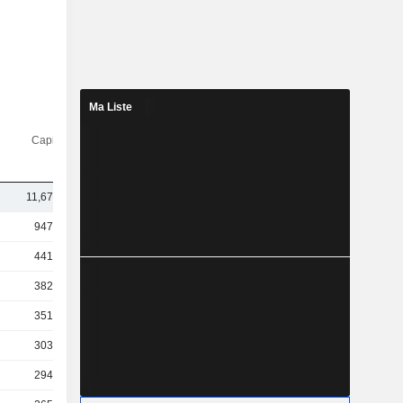
Ma Liste
Capi.($)
11,67 Md
947 Md
441 Md
382 Md
351 Md
303 Md
294 Md