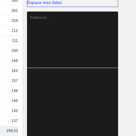
265 Md
Espace mes listes
261 Md
Palmarès
254 Md
212 Md
211 Md
200 Md
166 Md
162 Md
157 Md
148 Md
146 Md
142 Md
137 Md
259,53 Md