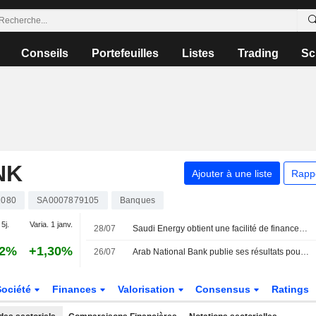
Conseils
Portefeuilles
Listes
Trading
Sc
NK
Ajouter à une liste
Rapp
1080
SA0007879105
Banques
 5j.
Varia. 1 janv.
28/07
Saudi Energy obtient une facilité de financement Murabaha de 15,8 milliards de riyals saoudiens
92%
+1,30%
26/07
Arab National Bank publie ses résultats pour le premier semestre clos le 30 juin 2026
Société
Finances
Valorisation
Consensus
Ratings