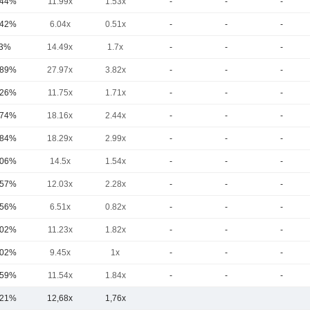
,44%
11.99x
1.53x
-
-
-
,42%
6.04x
0.51x
-
-
-
3%
14.49x
1.7x
-
-
-
,89%
27.97x
3.82x
-
-
-
,26%
11.75x
1.71x
-
-
-
,74%
18.16x
2.44x
-
-
-
,84%
18.29x
2.99x
-
-
-
,06%
14.5x
1.54x
-
-
-
,57%
12.03x
2.28x
-
-
-
,56%
6.51x
0.82x
-
-
-
,02%
11.23x
1.82x
-
-
-
,02%
9.45x
1x
-
-
-
,59%
11.54x
1.84x
-
-
-
,21%
12,68x
1,76x