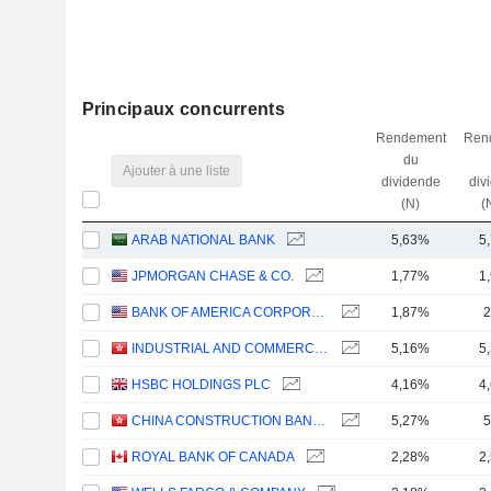
Principaux concurrents
Rendement
Ren
du
Ajouter à une liste
dividende
div
(N)
(
ARAB NATIONAL BANK
5,63%
5
JPMORGAN CHASE & CO.
1,77%
1
BANK OF AMERICA CORPORATION
1,87%
2
INDUSTRIAL AND COMMERCIAL BANK OF CHINA LIMITED
5,16%
5
HSBC HOLDINGS PLC
4,16%
4
CHINA CONSTRUCTION BANK CORPORATION
5,27%
5
ROYAL BANK OF CANADA
2,28%
2