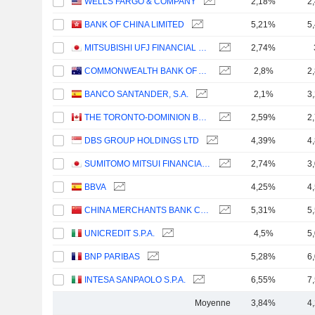
WELLS FARGO & COMPANY
2,18%
2
BANK OF CHINA LIMITED
5,21%
5
MITSUBISHI UFJ FINANCIAL GROUP, INC.
2,74%
COMMONWEALTH BANK OF AUSTRALIA
2,8%
2
BANCO SANTANDER, S.A.
2,1%
3
THE TORONTO-DOMINION BANK
2,59%
2
DBS GROUP HOLDINGS LTD
4,39%
4
SUMITOMO MITSUI FINANCIAL GROUP, INC.
2,74%
3
BBVA
4,25%
4
CHINA MERCHANTS BANK CO., LTD.
5,31%
5
UNICREDIT S.P.A.
4,5%
5
BNP PARIBAS
5,28%
6
INTESA SANPAOLO S.P.A.
6,55%
7
Moyenne
3,84%
4