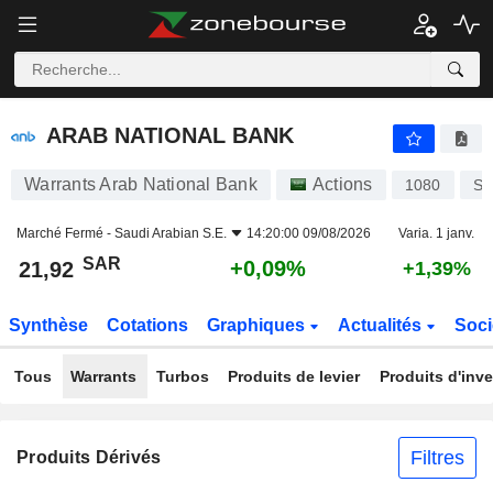
ARAB NATIONAL BANK
21,92
﷼
+0,09%
ARAB NATIONAL BANK
Warrants Arab National Bank
Actions
1080
SA
Marché Fermé -
Saudi Arabian S.E.
14:20:00 09/08/2026
Varia. 1 janv.
SAR
+0,09%
21,92
+1,39%
Synthèse
Cotations
Graphiques
Actualités
Soci
Tous
Warrants
Turbos
Produits de levier
Produits d'inv
Filtres
Produits Dérivés