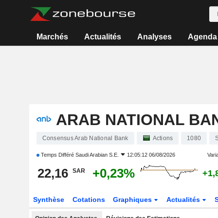
Marchés
Actualités
Analyses
Agenda
ARAB NATIONAL BA
Consensus Arab National Bank
Actions
1080
Temps Différé
Saudi Arabian S.E.
12:05:12 06/08/2026
Varia
22,16
+0,23%
SAR
+1,
Synthèse
Cotations
Graphiques
Actualités