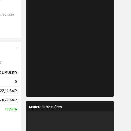
s
at
CUMULER
9
22,11
SAR
24,21
SAR
Matières Premières
+9,50%