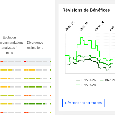
Révisions de Bénéfices
Évolution
Divergence
ecommandations
Divergence
Ecart obj.
objectif
analystes 4
estimations
/ dr
analystes
mois
+9,5%
+4,12%
+8,73%
+15,68%
-2,04%
Révisions des estimations
+22,23%
-6,42%