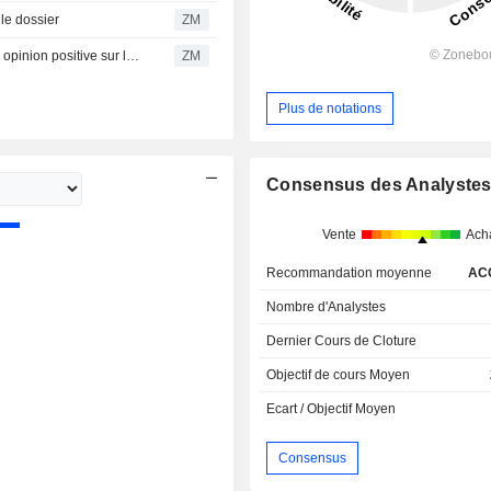
le dossier
ZM
ARAB NATIONAL BANK : CI Capital Holdings réitère son opinion positive sur le titre
ZM
Plus de notations
Consensus des Analyste
Vente
Ach
Recommandation moyenne
AC
Nombre d'Analystes
Dernier Cours de Cloture
Objectif de cours Moyen
Ecart / Objectif Moyen
Consensus