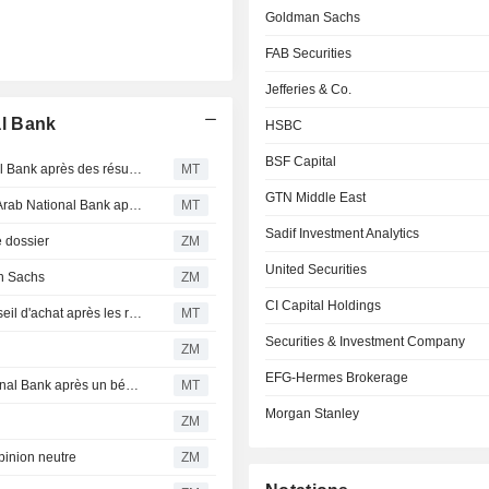
Goldman Sachs
FAB Securities
Jefferies & Co.
l Bank
HSBC
BSF Capital
FAB réitère sa recommandation d'achat sur Arab National Bank après des résultats supérieurs aux attentes au deuxième trimestre
MT
GTN Middle East
Riyad Capital maintient sa recommandation d'achat sur Arab National Bank après des résultats supérieurs aux attentes au deuxième trimestre
MT
Sadif Investment Analytics
 dossier
ZM
United Securities
n Sachs
ZM
CI Capital Holdings
Arab National Bank : United Securities confirme son conseil d'achat après les résultats du premier trimestre
MT
Securities & Investment Company
ZM
EFG-Hermes Brokerage
FAB Securities ajuste sa recommandation sur Arab National Bank après un bénéfice net supérieur aux attentes au T1
MT
Morgan Stanley
ZM
inion neutre
ZM