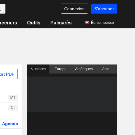
Connexion
S'abonner
reeners
Outils
Palmarès
Édition suisse
Indices
Europe
Amériques
Asie
ort PDF
MT
CI
Agenda
Secteur
Dérivés
Fonds et ETFs