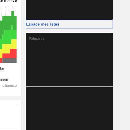
Espace mes listes
Palmarès