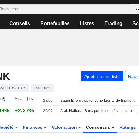
Conseils
Portefeuilles
Listes
Trading
Sc
NK
Ajouter à une liste
Rapp
SA0007879105
Banques
. 5j.
Varia. 1 janv.
28/07
Saudi Energy obtient une facilité de financement Murabaha de 15,8 milliards de riyals saoudiens
89%
+2,27%
26/07
Arab National Bank publie ses résultats pour le premier semestre clos le 30 juin 2026
Société
Finances
Valorisation
Consensus
Ratings