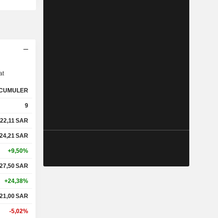
s
at
CUMULER
9
22,11
SAR
24,21
SAR
+9,50%
27,50
SAR
+24,38%
21,00
SAR
-5,02%