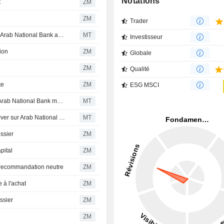
Notations
t
ZM
e
ZM
Trader
FAB Securities maintient sa recommandation d'achat sur Arab National Bank après les résultats de l'exercice 2025
MT
Investisseur
ion
ZM
Globale
ZM
Qualité
te
ZM
ESG MSCI
Riyad Capital maintient sa recommandation d'achat sur Arab National Bank malgré des résultats trimestriels inférieurs aux attentes
MT
FAB Securities Maintient sa Recommandation de Conserver sur Arab National Bank après les Résultats du Troisième Trimestre
MT
ssier
ZM
pital
ZM
recommandation neutre
ZM
 à l'achat
ZM
ssier
ZM
ZM