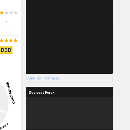
-
-
BBB
Suite du Palmarès
Devises / Forex