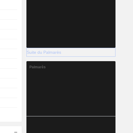
Suite du Palmarès
Palmarès