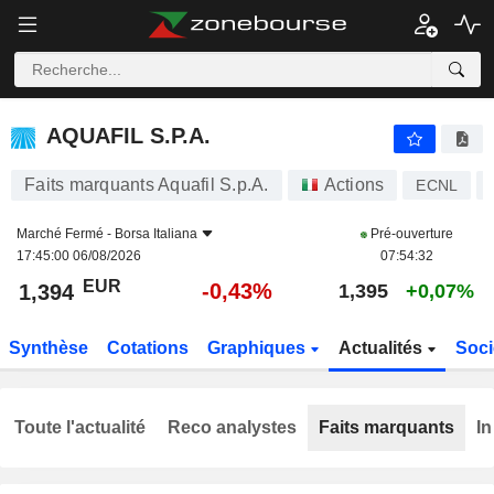
AQUAFIL S.P.A.
1,394
€
-0,43%
AQUAFIL S.P.A.
Faits marquants Aquafil S.p.A.
Actions
ECNL
Marché Fermé -
Borsa Italiana
Pré-ouverture
17:45:00 06/08/2026
07:54:32
EUR
-0,43%
1,394
1,395
+0,07%
Synthèse
Cotations
Graphiques
Actualités
Soci
Toute l'actualité
Reco analystes
Faits marquants
In