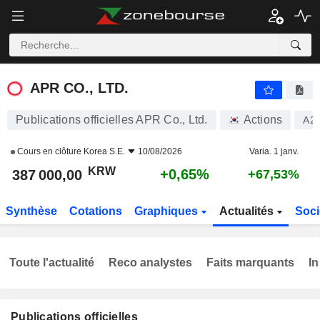
APR CO., LTD.
387 000,00
₩
+0,65%
APR CO., LTD.
Publications officielles APR Co., Ltd.
Actions
A2
Cours en clôture
Korea S.E.
10/08/2026
Varia. 1 janv.
KRW
+0,65%
387 000,00
+67,53%
Synthèse
Cotations
Graphiques
Actualités
Soci
Toute l'actualité
Reco analystes
Faits marquants
In
Publications officielles