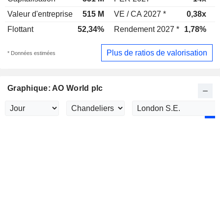
Valeur d'entreprise
515 M
VE / CA 2027 *
0,38x
V
Flottant
52,34%
Rendement 2027 *
1,78%
Plus de ratios de valorisation
* Données estimées
Graphique: AO World plc