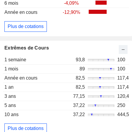
6 mois
-4,09%
Année en cours
-12,90%
Plus de cotations
Extrêmes de Cours
1 semaine
93,8
100
1 mois
89
100
Année en cours
82,5
117,4
1 an
82,5
117,4
3 ans
77,15
120,4
5 ans
37,22
250
10 ans
37,22
444,5
Plus de cotations