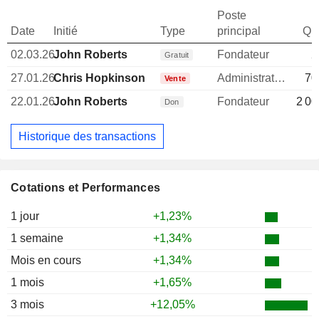
Poste
Date
Initié
Type
principal
Qua
02.03.26
John Roberts
Fondateur
2
Gratuit
27.01.26
Chris Hopkinson
Administrateur
70
Vente
22.01.26
John Roberts
Fondateur
2 00
Don
Historique des transactions
Cotations et Performances
1 jour
+1,23%
1 semaine
+1,34%
Mois en cours
+1,34%
1 mois
+1,65%
3 mois
+12,05%