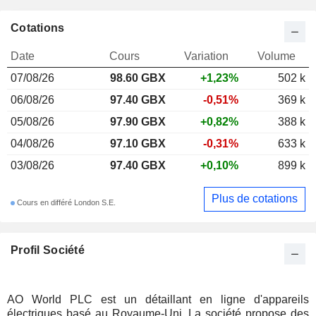
Cotations
Date
Cours
Variation
Volume
07/08/26
98.60 GBX
+1,23%
502 k
06/08/26
97.40 GBX
-0,51%
369 k
05/08/26
97.90 GBX
+0,82%
388 k
04/08/26
97.10 GBX
-0,31%
633 k
03/08/26
97.40 GBX
+0,10%
899 k
Plus de cotations
Cours en différé London S.E.
Profil Société
AO World PLC est un détaillant en ligne d'appareils
électriques basé au Royaume-Uni. La société propose des