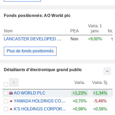
Fonds positionnés: AO World plc
Varia. 1
Nom
PEA
janv.
Not
LANCASTER DEVELOPED MARKETS I EUR
Non
+9,00%
Plus de fonds positionnés
Détaillants d'électronique grand public
Varia.
Varia. 5j.
AO WORLD PLC
+1,23%
+1,34%
+
YAMADA HOLDINGS CO., LTD.
+0,70%
-5,46%
+
K'S HOLDINGS CORPORATION
+0,98%
+0,58%
+