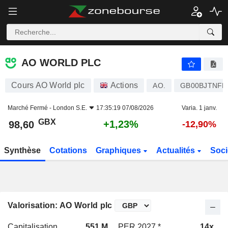
AO WORLD PLC
98,60
p
+1,23%
AO WORLD PLC
Cours AO World plc
Actions
AO.
GB00BJTNFH
Marché Fermé -
London S.E.
17:35:19 07/08/2026
Varia. 1 janv.
GBX
+1,23%
98,60
-12,90%
Synthèse
Cotations
Graphiques
Actualités
Soci
Valorisation: AO World plc
Capitalisation
551 M
PER 2027 *
14x