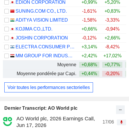
EDION CORPORATION
+0,99%
+5,20%
+
SUNING.COM CO., LTD.
-1,61%
+0,83%
ADITYA VISION LIMITED
-1,58%
-3,33%
+
KOJIMA CO.,LTD.
+0,66%
-0,94%
JOSHIN CORPORATION
-0,12%
+2,66%
+
ELECTRA CONSUMER PRODUCTS (1970) LTD
+3,14%
-8,42%
MM GROUP FOR INDUSTRY AND INTERNATIONAL TRADE S.A.E.
+2,42%
+17,02%
+
Moyenne
+0,68%
+0,77%
+
Moyenne pondérée par Capi.
+0,44%
-0,20%
+
Voir toutes les performances sectorielles
Dernier Transcript: AO World plc
AO World plc, 2026 Earnings Call,
17/06
Jun 17, 2026