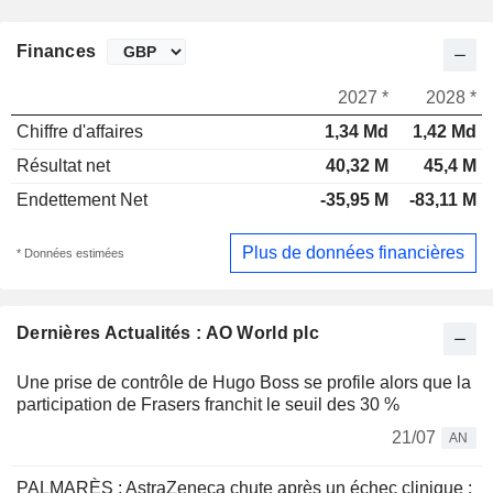
Finances
2027 *
2028 *
Chiffre d'affaires
1,34 Md
1,42 Md
Résultat net
40,32 M
45,4 M
Endettement Net
-35,95 M
-83,11 M
Plus de données financières
* Données estimées
Dernières Actualités : AO World plc
Une prise de contrôle de Hugo Boss se profile alors que la
participation de Frasers franchit le seuil des 30 %
21/07
AN
PALMARÈS : AstraZeneca chute après un échec clinique ;