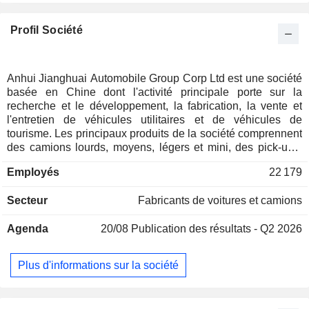
Profil Société
Anhui Jianghuai Automobile Group Corp Ltd est une société
basée en Chine dont l'activité principale porte sur la
recherche et le développement, la fabrication, la vente et
l'entretien de véhicules utilitaires et de véhicules de
tourisme. Les principaux produits de la société comprennent
des camions lourds, moyens, légers et mini, des pick-ups,
des véhicules utilitaires polyvalents, des monospaces
Employés
22 179
(MPV), des véhicules utilitaires sport (SUV), des berlines,
des autobus et autres. La société est également active dans
Secteur
Fabricants de voitures et camions
la fabrication et la vente de châssis et d'autres pièces
automobiles. Elle exerce ses activités sur les marchés
Agenda
20/08
Publication des résultats - Q2 2026
nationaux et internationaux.
Plus d'informations sur la société