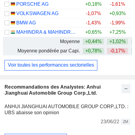
PORSCHE AG
+0,18%
-1,61%
VOLKSWAGEN AG
-1,07%
+0,93%
BMW AG
-1,43%
-1,99%
MAHINDRA & MAHINDRA LIMITED
+0,65%
+7,25%
Moyenne
+0,44%
+1,02%
+
Moyenne pondérée par Capi.
+0,78%
-0,17%
+
Voir toutes les performances sectorielles
Recommandations des Analystes: Anhui
Jianghuai Automobile Group Corp.,Ltd.
ANHUI JIANGHUAI AUTOMOBILE GROUP CORP.,LTD. :
UBS abaisse son opinion
23/06/22
ZM