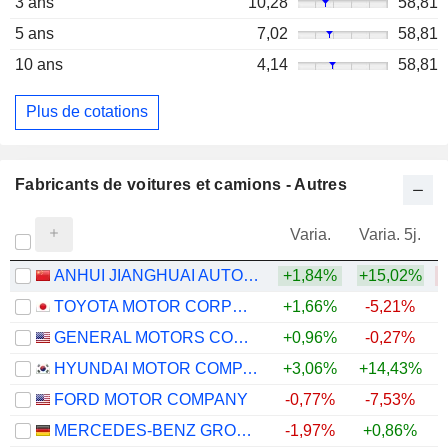
3 ans
10,28
58,81
5 ans
7,02
58,81
10 ans
4,14
58,81
Plus de cotations
Fabricants de voitures et camions - Autres
Varia.
Varia. 5j.
ANHUI JIANGHUAI AUTOMOBILE GROUP CORP.,LTD.
+1,84%
+15,02%
TOYOTA MOTOR CORPORATION
+1,66%
-5,21%
GENERAL MOTORS COMPANY
+0,96%
-0,27%
+
HYUNDAI MOTOR COMPANY
+3,06%
+14,43%
+
FORD MOTOR COMPANY
-0,77%
-7,53%
+
MERCEDES-BENZ GROUP AG
-1,97%
+0,86%