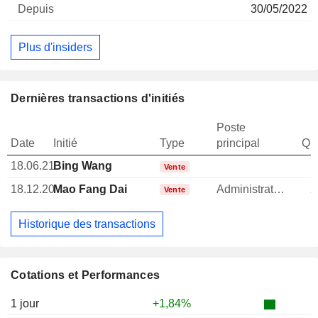
30/05/2022
Plus d'insiders
Dernières transactions d'initiés
Poste
Date
Initié
Type
principal
Qua
18.06.21
Bing Wang
Vente
18.12.20
Mao Fang Dai
Administrateur
2
Vente
Historique des transactions
Cotations et Performances
1 jour
+1,84%