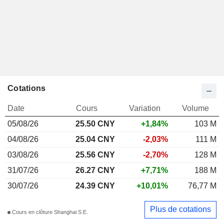
Cotations
Date
Cours
Variation
Volume
05/08/26
25.50 CNY
+1,84%
103 M
04/08/26
25.04 CNY
-2,03%
111 M
03/08/26
25.56 CNY
-2,70%
128 M
31/07/26
26.27 CNY
+7,71%
188 M
30/07/26
24.39 CNY
+10,01%
76,77 M
Plus de cotations
Cours en clôture Shanghai S.E.