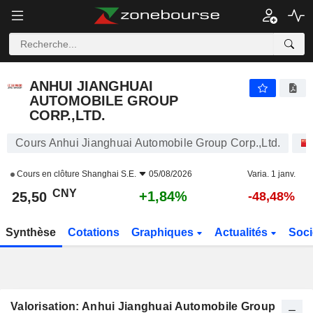
ANHUI JIANGHUAI AUTOMOBILE GROUP CORP.,LTD.
25,50
¥
+1,84%
ANHUI JIANGHUAI
AUTOMOBILE GROUP
CORP.,LTD.
Cours Anhui Jianghuai Automobile Group Corp.,Ltd.
Cours en clôture
Shanghai S.E.
05/08/2026
Varia. 1 janv.
CNY
+1,84%
25,50
-48,48%
Synthèse
Cotations
Graphiques
Actualités
Soci
Valorisation: Anhui Jianghuai Automobile Group