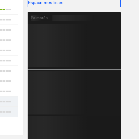
Espace mes listes
28
Palmarès
21
6
5
19
14
11
2
8
15
11