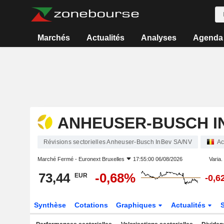
Marchés
Actualités
Analyses
Agenda
ANHEUSER-BUSCH I
Révisions sectorielles Anheuser-Busch InBev SA/NV
Ac
Marché Fermé -
Euronext Bruxelles
17:55:00 06/08/2026
Varia. 
73,44
-0,68%
EUR
-0,6
Synthèse
Cotations
Graphiques
Actualités