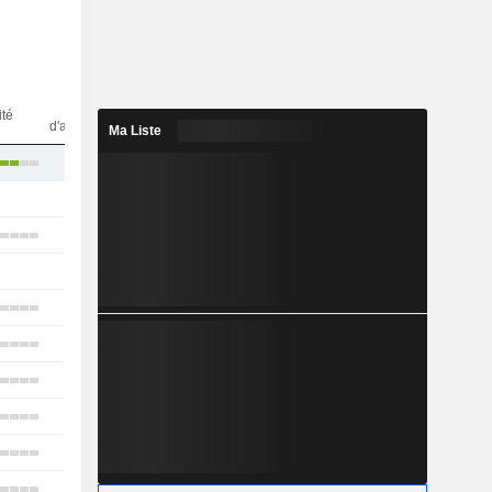
Nbr
ité
d'analystes
Ma Liste
24
1
23
1
23
22
15
16
25
16