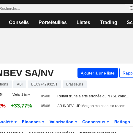
Conseils
Portefeuilles
Listes
Trading
Sc
NBEV SA/NV
Ajouter à une liste
Rapp
tions
ABI
BE0974293251
Brasseurs
5j.
Varia. 1 janv.
05/08
Retrait d'une alerte erronée du NYSE concernant plusieurs sociétés
2%
+33,77%
05/08
AB INBEV : JP Morgan maintient sa recommandation à l'achat
Société
Finances
Valorisation
Consensus
Ratings