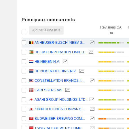
Principaux concurrents
Révisions CA
Ajouter à une liste
1m.
ANHEUSER-BUSCH INBEV SA/NV
DELTA CORPORATION LIMITED
HEINEKEN N.V.
HEINEKEN HOLDING N.V.
CONSTELLATION BRANDS, INC.
CARLSBERG A/S
ASAHI GROUP HOLDINGS, LTD.
KIRIN HOLDINGS COMPANY, LIMITED
BUDWEISER BREWING COMPANY APAC LIMITED
TSINGTAO BREWERY COMPANY LIMITED