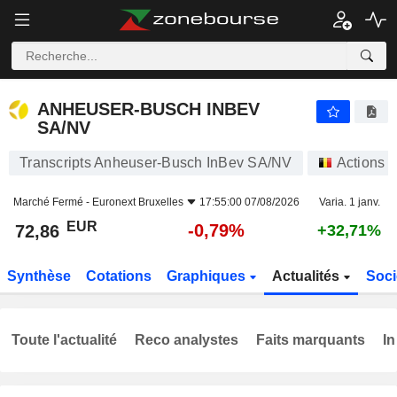
ANHEUSER-BUSCH INBEV SA/NV
72,86
€
-0,79%
ANHEUSER-BUSCH INBEV
SA/NV
Transcripts Anheuser-Busch InBev SA/NV
Actions
Marché Fermé -
Euronext Bruxelles
17:55:00 07/08/2026
Varia. 1 janv.
EUR
-0,79%
72,86
+32,71%
Synthèse
Cotations
Graphiques
Actualités
Soci
Toute l'actualité
Reco analystes
Faits marquants
In