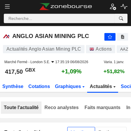
ANGLO ASIAN MINING PLC
417,50
p
+1,09%
ANGLO ASIAN MINING PLC
Actualités Anglo Asian Mining PLC
Actions
AAZ
Marché Fermé -
London S.E.
17:35:19 06/08/2026
Varia. 1 janv.
GBX
+1,09%
417,50
+51,82%
Synthèse
Cotations
Graphiques
Actualités
Soci
Toute l'actualité
Reco analystes
Faits marquants
In