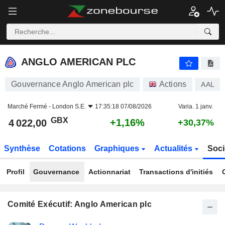
ANGLO AMERICAN PLC
4 022,00
p
+1,16%
ANGLO AMERICAN PLC
Gouvernance Anglo American plc
Actions
AAL
Marché Fermé -
London S.E.
17:35:18 07/08/2026
Varia. 1 janv.
GBX
+1,16%
4 022,00
+30,37%
Synthèse
Cotations
Graphiques
Actualités
Soci
Profil
Gouvernance
Actionnariat
Transactions d'initiés
Comité Exécutif: Anglo American plc
Fonctions