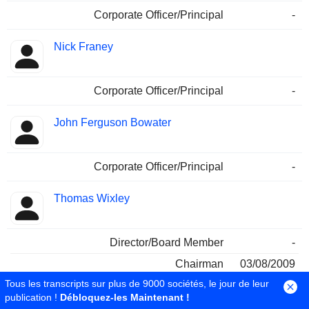
Corporate Officer/Principal
-
Nick Franey
Corporate Officer/Principal
-
John Ferguson Bowater
Corporate Officer/Principal
-
Thomas Wixley
Director/Board Member
-
Chairman
03/08/2009
Tous les transcripts sur plus de 9000 sociétés, le jour de leur
Nicholas Dunn
publication !
Débloquez-les Maintenant !