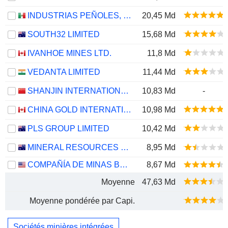
INDUSTRIAS PEÑOLES, S.A.B. DE C.V.
20,45 Md
SOUTH32 LIMITED
15,68 Md
IVANHOE MINES LTD.
11,8 Md
VEDANTA LIMITED
11,44 Md
SHANJIN INTERNATIONAL GOLD CO., LTD.
10,83 Md
-
CHINA GOLD INTERNATIONAL RESOURCES CORP. LTD.
10,98 Md
PLS GROUP LIMITED
10,42 Md
MINERAL RESOURCES LIMITED
8,95 Md
COMPAÑÍA DE MINAS BUENAVENTURA S.A.A.
8,67 Md
Moyenne
47,63 Md
Moyenne pondérée par Capi.
Sociétés minières intégrées