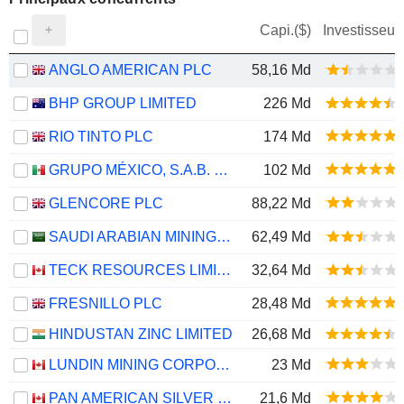
Capi.($)
Investisseur
ANGLO AMERICAN PLC
58,16 Md
BHP GROUP LIMITED
226 Md
RIO TINTO PLC
174 Md
GRUPO MÉXICO, S.A.B. DE C.V.
102 Md
GLENCORE PLC
88,22 Md
SAUDI ARABIAN MINING COMPANY (MAADEN)
62,49 Md
TECK RESOURCES LIMITED
32,64 Md
FRESNILLO PLC
28,48 Md
HINDUSTAN ZINC LIMITED
26,68 Md
LUNDIN MINING CORPORATION
23 Md
PAN AMERICAN SILVER CORP.
21,6 Md