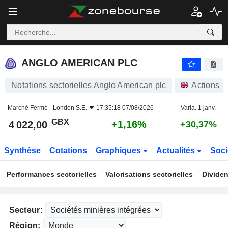
ANGLO AMERICAN PLC
4 022,00
p
+1,16%
ANGLO AMERICAN PLC
Notations sectorielles Anglo American plc
Actions
Marché Fermé -
London S.E.
17:35:18 07/08/2026
Varia. 1 janv.
GBX
+1,16%
4 022,00
+30,37%
Synthèse
Cotations
Graphiques
Actualités
Soci
Performances sectorielles
Valorisations sectorielles
Dividen
Secteur:
Région: