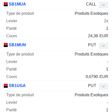
Type
SB1MUA
CALL
de
Produits Exotiques
Mnemo
Type
produit
Levier
Parité
Cours
2x
1
24,36
EUR
SB1MUN
PUT
Produits Exotiques
-
1
0,0790
EUR
SB1UGA
PUT
Produits Exotiques
-
1