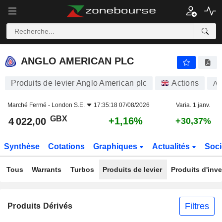
ANGLO AMERICAN PLC
4 022,00
p
+1,16%
ANGLO AMERICAN PLC
Produits de levier Anglo American plc
Actions
AA
Marché Fermé -
London S.E.
17:35:18 07/08/2026
Varia. 1 janv.
GBX
+1,16%
4 022,00
+30,37%
Synthèse
Cotations
Graphiques
Actualités
Soci
Tous
Warrants
Turbos
Produits de levier
Produits d'inv
Filtres
Produits Dérivés