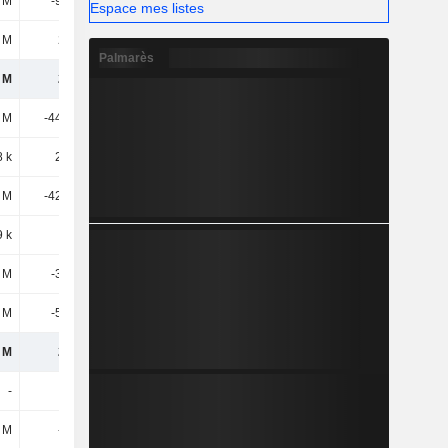
3 M
-9,08 M
-6,44 M
2,45 M
Espace mes listes
 M
274 M
315 M
332 M
Palmarès
 M
274 M
266 M
232 M
 M
-44,62 M
-57,76 M
-59,67 M
 k
2,08 M
3,88 M
3,95 M
 M
-42,54 M
-53,88 M
-55,73 M
 k
555 k
225 k
228 k
2 M
-3,17 M
-2,65 M
-3,73 M
9 M
-5,97 M
-3,18 M
-5,93 M
 M
223 M
207 M
166 M
-
-
-
-8,67 M
8 M
-2,3 M
-3,63 M
-1,98 M