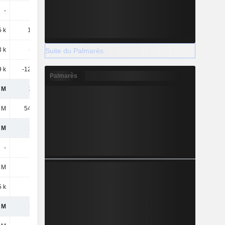
-
-
-1,56 M
-
5 k
1,66 M
-550 k
380 k
3 k
-506 k
-1,36 M
-5,76 M
Suite du Palmarès
9 k
-12,43 M
-2,96 M
-18,67 M
Palmarès
 M
210 M
197 M
132 M
 M
54,72 M
51,21 M
40,23 M
 M
155 M
146 M
91,55 M
-
-
-
-
 M
155 M
146 M
91,55 M
5 k
114 k
-196 k
-217 k
 M
155 M
145 M
91,33 M