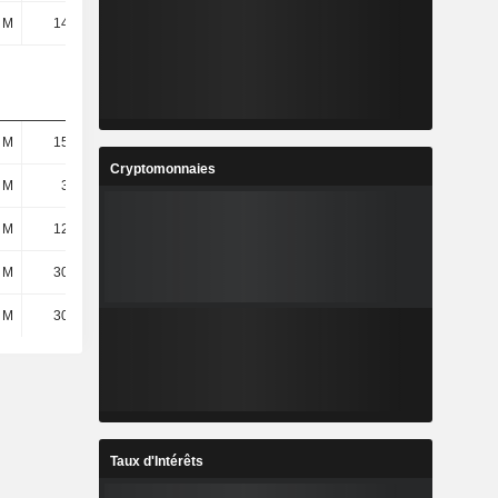
 M
14,81 M
19,14 M
20,68 M
 M
15,94 M
19,66 M
20,05 M
Cryptomonnaies
 M
3,75 M
5,56 M
5,36 M
 M
12,19 M
14,1 M
14,69 M
 M
30,28 M
16,13 M
3,61 M
 M
30,28 M
16,13 M
3,61 M
Taux d'Intérêts