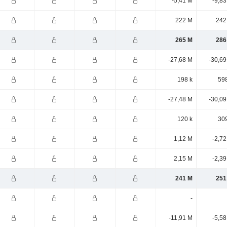
-5,41 M
-9,8
222 M
242
265 M
286
-27,68 M
-30,69
198 k
598
-27,48 M
-30,09
120 k
309
1,12 M
-2,7
2,15 M
-2,3
241 M
251
-
-11,91 M
-5,5