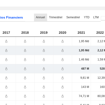
ios Financiers
Annuel
Trimestriel
Semestriel
YTD
LTM
2017
2018
2019
2020
2021
2022
1,95 Md
2,12 
1,95 Md
2,12 
1,46 Md
1,59 
487 M
528
9,81 M
12,39
143 M
160
74,71 M
80,08