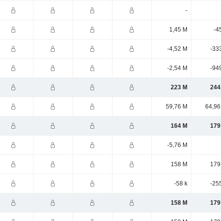
-
1,45 M
-4
-4,52 M
-33
-2,54 M
-94
223 M
244
59,76 M
64,96
164 M
179
-5,76 M
158 M
179
-58 k
-25
158 M
179