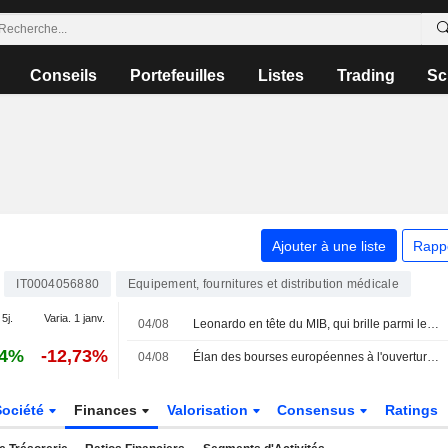
Conseils
Portefeuilles
Listes
Trading
Sc
Ajouter à une liste
Rapp
IT0004056880
Equipement, fournitures et distribution médicale
 5j.
Varia. 1 janv.
04/08
Leonardo en tête du MIB, qui brille parmi les places européennes
54%
-12,73%
04/08
Élan des bourses européennes à l'ouverture, la défense s'illustre sur le MIB
Société
Finances
Valorisation
Consensus
Ratings