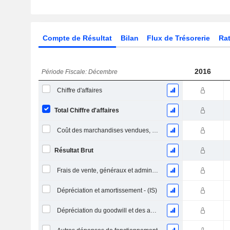
Compte de Résultat
Bilan
Flux de Trésorerie
Rat
2016
Période Fiscale: Décembre
Chiffre d'affaires
Total Chiffre d'affaires
Coût des marchandises vendues, total
Résultat Brut
Frais de vente, généraux et administratifs, total
Dépréciation et amortissement - (IS)
Dépréciation du goodwill et des actifs intangibles