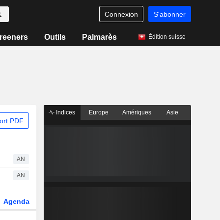
Connexion
S'abonner
reeners
Outils
Palmarès
Édition suisse
Indices
Europe
Amériques
Asie
ort PDF
AN
AN
Agenda
Secteur
Dérivés
Fonds et ETFs