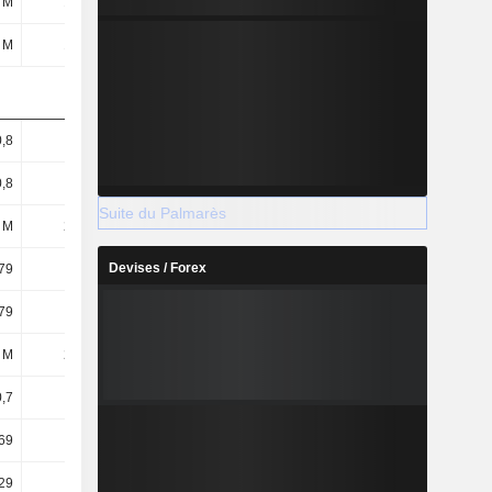
 M
155 M
145 M
91,33 M
 M
155 M
145 M
91,33 M
0,8
0,69
0,64
0,41
0,8
0,69
0,64
0,41
Suite du Palmarès
 M
224 M
226 M
223 M
Devises / Forex
79
0,69
0,64
0,4
79
0,69
0,64
0,4
 M
225 M
226 M
226 M
0,7
0,62
0,57
0,47
69
0,62
0,57
0,46
29
0,29
0,29
0,29