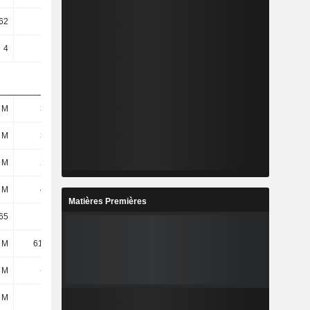
62
42,13
45,12
71,5
4
4
4
4
 M
384 M
388 M
359 M
 M
330 M
326 M
293 M
 M
274 M
266 M
232 M
 M
400 M
408 M
379 M
Matières Premières
65
26,09
26,02
30,53
 M
61,63 M
48,03 M
44,69 M
5 M
-6,9 M
3,18 M
-4,46 M
 M
140 M
129 M
104 M