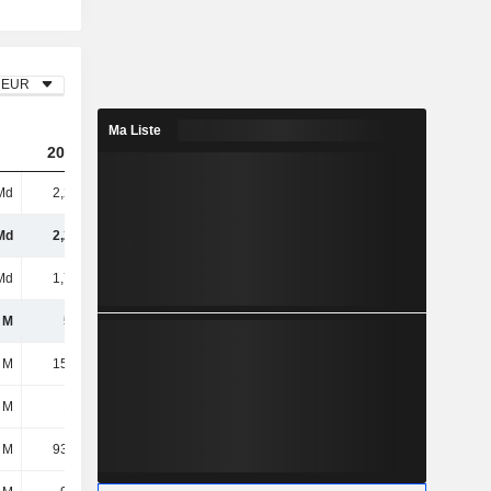
EUR
Ma Liste
2023
2024
2025
Md
2,26 Md
2,41 Md
2,4 Md
Md
2,26 Md
2,41 Md
2,4 Md
Md
1,71 Md
1,83 Md
1,83 Md
 M
548 M
581 M
563 M
 M
15,94 M
19,66 M
20,05 M
 M
174 M
193 M
203 M
 M
93,45 M
108 M
106 M