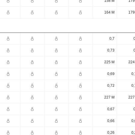
158 M
179
164 M
179
0,7
0,73
225 M
224
0,69
0,
0,72
0,
227 M
227
0,67
0,66
0,
0,26
0,