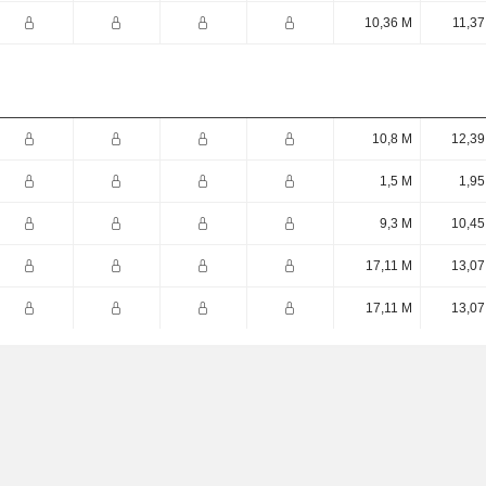
10,36 M
11,37
10,8 M
12,39
1,5 M
1,95
9,3 M
10,45
17,11 M
13,07
17,11 M
13,07