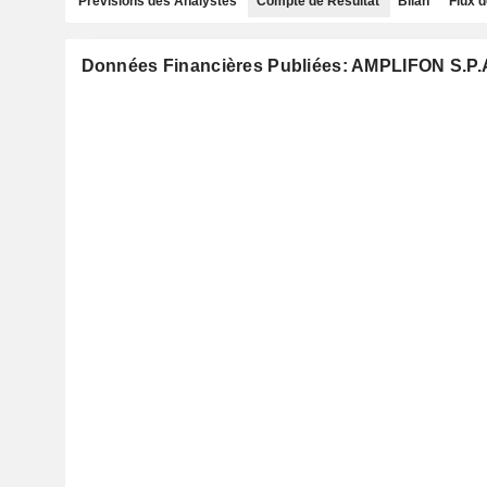
Prévisions des Analystes
Compte de Résultat
Bilan
Flux d
Données Financières Publiées: AMPLIFON S.P.