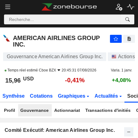
AMERICAN AIRLINES GROUP INC.
15,96
$
-0,41%
AMERICAN AIRLINES GROUP
INC.
Gouvernance American Airlines Group Inc.
Actions
Temps réel estimé
Cboe BZX
20:45:31 07/08/2026
Varia. 1 janv.
USD
-0,41%
15,96
+4,08%
Synthèse
Cotations
Graphiques
Actualités
Soci
Profil
Gouvernance
Actionnariat
Transactions d'initiés
Comité Exécutif: American Airlines Group Inc.