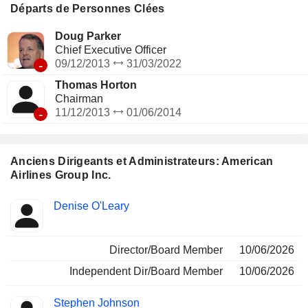
et de transporteurs régionaux tiers, qui exploitent ensemble
Départs de Personnes Clées
585 appareils régionaux supplémentaires. Ses filiales
comprennent American Airlines, Inc., Envoy Aviation Group
Doug Parker
Inc., PSA Airlines, Inc. et Piedmont Airlines, Inc.
Chief Executive Officer
-
09/12/2013
31/03/2022
Thomas Horton
Chairman
-
11/12/2013
01/06/2014
Anciens Dirigeants et Administrateurs: American
Airlines Group Inc.
Fonctions
Denise O'Leary
Insider
occupées
Director/Board Member
10/06/2026
Independent Dir/Board Member
10/06/2026
Stephen Johnson