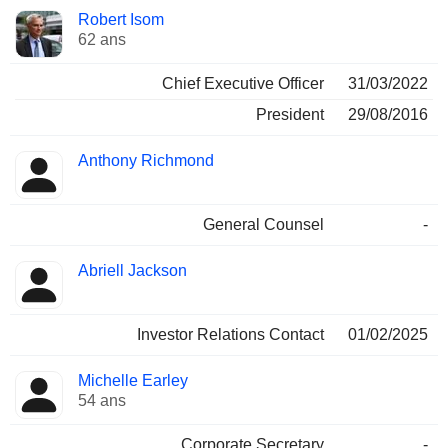
Fonctions
Robert Isom
Dirigeant
occupées
62 ans
Chief Executive Officer
31/03/2022
President
29/08/2016
Anthony Richmond
General Counsel
-
Abriell Jackson
Investor Relations Contact
01/02/2025
Michelle Earley
54 ans
Corporate Secretary
-