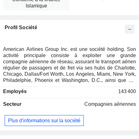
Islamique
Profil Société
American Airlines Group Inc. est une société holding. Son
activité principale consiste à exploiter une grande
compagnie aérienne de réseau, assurant le transport aérien
régulier de passagers et de fret via ses hubs de Charlotte,
Chicago, Dallas/Fort Worth, Los Angeles, Miami, New York,
Philadelphie, Phoenix et Washington, D.C., ainsi que par
l’intermédiaire de ses aéroports partenaires, notamment à
Employés
143 400
Londres, Doha, Madrid, Seattle/Tacoma, Sydney et Tokyo,
entre autres. En collaboration avec ses filiales aériennes
Secteur
Compagnies aériennes
régionales et des transporteurs régionaux tiers opérant sous
le nom d’American Eagle. Sa division fret propose une large
gamme de services de fret et de courrier, avec des
Plus d'informations sur la société
installations et des liaisons interlignes disponibles dans le
monde entier. Elle exploite environ 977 appareils sur ses
lignes principales, avec le soutien de ses filiales régionales